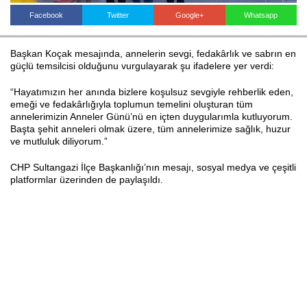
Facebook
Twitter
Google+
Whatsapp
Haberin Doğru Adresi.
Başkan Koçak mesajında, annelerin sevgi, fedakârlık ve sabrın en
güçlü temsilcisi olduğunu vurgulayarak şu ifadelere yer verdi:
“Hayatımızın her anında bizlere koşulsuz sevgiyle rehberlik eden,
emeği ve fedakârlığıyla toplumun temelini oluşturan tüm
annelerimizin Anneler Günü’nü en içten duygularımla kutluyorum.
Başta şehit anneleri olmak üzere, tüm annelerimize sağlık, huzur
ve mutluluk diliyorum.”
CHP Sultangazi İlçe Başkanlığı’nın mesajı, sosyal medya ve çeşitli
platformlar üzerinden de paylaşıldı.