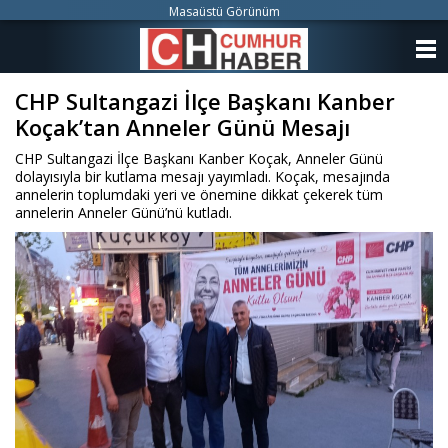
Masaüstü Görünüm
ANASAYFA
CHP Sultangazi İlçe Başkanı Kanber
KATEGORİLER
Koçak’tan Anneler Günü Mesajı
YAZARLAR
CHP Sultangazi İlçe Başkanı Kanber Koçak, Anneler Günü
dolayısıyla bir kutlama mesajı yayımladı. Koçak, mesajında
ANKETLER
annelerin toplumdaki yeri ve önemine dikkat çekerek tüm
annelerin Anneler Günü’nü kutladı.
FOTO GALERİ
VİDEO GALERİ
KÜNYE
İLETİŞİM