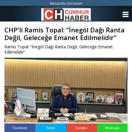
Masaüstü Görünüm
ANASAYFA
CHP'li Ramis Topal: “İnegöl Dağı Ranta
KATEGORİLER
Değil, Geleceğe Emanet Edilmelidir”
YAZARLAR
Ramis Topal: “İnegöl Dağı Ranta Değil, Geleceğe Emanet
Edilmelidir”
ANKETLER
FOTO GALERİ
VİDEO GALERİ
KÜNYE
İLETİŞİM
Facebook
Twitter
Google+
Whatsapp