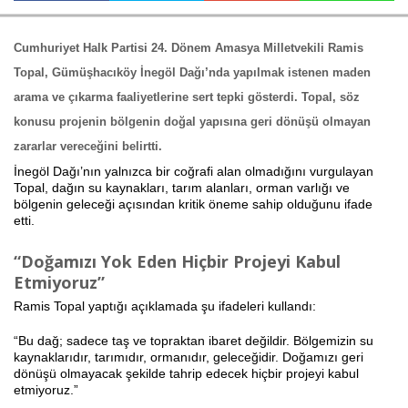
Cumhuriyet Halk Partisi 24. Dönem Amasya Milletvekili Ramis
Haberin Doğru Adresi.
Topal
, Gümüşhacıköy İnegöl Dağı’nda yapılmak istenen maden
arama ve çıkarma faaliyetlerine sert tepki gösterdi. Topal, söz
konusu projenin bölgenin doğal yapısına geri dönüşü olmayan
zararlar vereceğini belirtti.
İnegöl Dağı’nın yalnızca bir coğrafi alan olmadığını vurgulayan
Topal, dağın su kaynakları, tarım alanları, orman varlığı ve
bölgenin geleceği açısından kritik öneme sahip olduğunu ifade
etti.
“Doğamızı Yok Eden Hiçbir Projeyi Kabul
Etmiyoruz”
Ramis Topal yaptığı açıklamada şu ifadeleri kullandı:
“Bu dağ; sadece taş ve topraktan ibaret değildir. Bölgemizin su
kaynaklarıdır, tarımıdır, ormanıdır, geleceğidir. Doğamızı geri
dönüşü olmayacak şekilde tahrip edecek hiçbir projeyi kabul
etmiyoruz.”