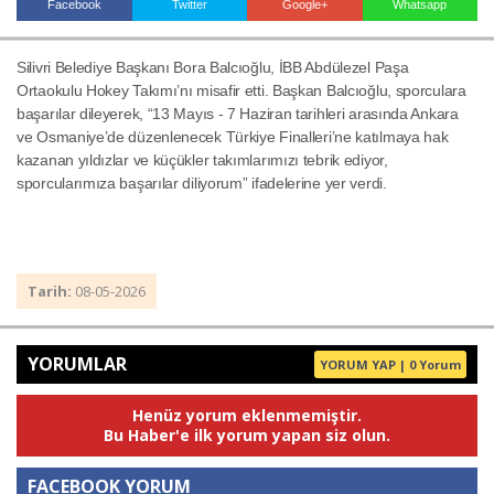
Facebook
Twitter
Google+
Whatsapp
Silivri Belediye Başkanı Bora Balcıoğlu, İBB Abdülezel Paşa
Haberin Doğru Adresi.
Ortaokulu Hokey Takımı’nı misafir etti. Başkan Balcıoğlu, sporculara
başarılar dileyerek, “13 Mayıs - 7 Haziran tarihleri arasında Ankara
ve Osmaniye’de düzenlenecek Türkiye Finalleri’ne katılmaya hak
kazanan yıldızlar ve küçükler takımlarımızı tebrik ediyor,
sporcularımıza başarılar diliyorum” ifadelerine yer verdi.
Tarih:
08-05-2026
YORUMLAR
YORUM YAP | 0 Yorum
Henüz yorum eklenmemiştir.
Bu Haber'e ilk yorum yapan siz olun.
FACEBOOK YORUM