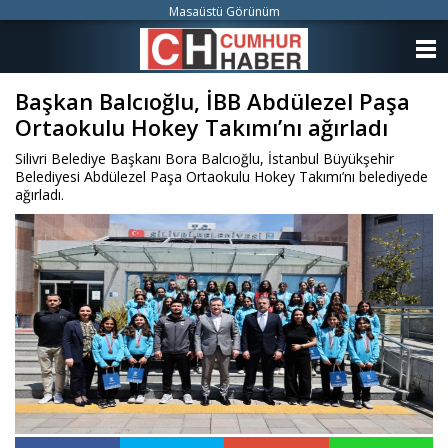
Masaüstü Görünüm
ANASAYFA
Başkan Balcıoğlu, İBB Abdülezel Paşa
KATEGORİLER
Ortaokulu Hokey Takımı’nı ağırladı
YAZARLAR
Silivri Belediye Başkanı Bora Balcıoğlu, İstanbul Büyükşehir
Belediyesi Abdülezel Paşa Ortaokulu Hokey Takımı’nı belediyede
ANKETLER
ağırladı.
FOTO GALERİ
VİDEO GALERİ
KÜNYE
İLETİŞİM