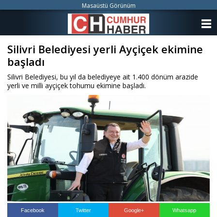
Masaüstü Görünüm
ANASAYFA
Silivri Belediyesi yerli Ayçiçek ekimine
KATEGORİLER
başladı
YAZARLAR
Silivri Belediyesi, bu yıl da belediyeye ait 1.400 dönüm arazide
yerli ve milli ayçiçek tohumu ekimine başladı.
ANKETLER
FOTO GALERİ
VİDEO GALERİ
KÜNYE
İLETİŞİM
Facebook
Twitter
Google+
Whatsapp