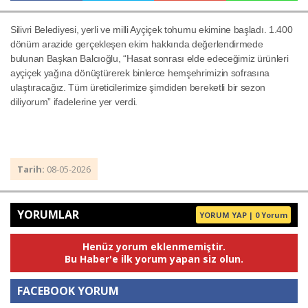
Silivri Belediyesi, yerli ve milli Ayçiçek tohumu ekimine başladı. 1.400
dönüm arazide gerçekleşen ekim hakkında değerlendirmede
Haberin Doğru Adresi.
bulunan Başkan Balcıoğlu, “Hasat sonrası elde edeceğimiz ürünleri
ayçiçek yağına dönüştürerek binlerce hemşehrimizin sofrasına
ulaştıracağız. Tüm üreticilerimize şimdiden bereketli bir sezon
diliyorum” ifadelerine yer verdi.
Tarih:
08-05-2026
YORUMLAR
YORUM YAP | 0 Yorum
Henüz yorum eklenmemiştir.
Bu Haber'e ilk yorum yapan siz olun.
FACEBOOK YORUM