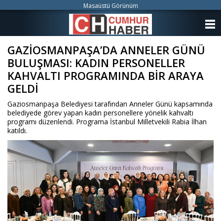
Masaüstü Görünüm
ANASAYFA
GAZİOSMANPAŞA’DA ANNELER GÜNÜ
KATEGORİLER
BULUŞMASI: KADIN PERSONELLER
YAZARLAR
KAHVALTI PROGRAMINDA BİR ARAYA
GELDİ
ANKETLER
Gaziosmanpaşa Belediyesi tarafından Anneler Günü kapsamında
belediyede görev yapan kadın personellere yönelik kahvaltı
FOTO GALERİ
programı düzenlendi. Programa İstanbul Milletvekili Rabia İlhan
katıldı.
VİDEO GALERİ
KÜNYE
İLETİŞİM