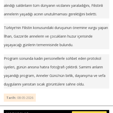
alındığı saldırıların tüm dünyanın vicdanını yaraladığını, Filistinli
annelerin yaşadığı acının unutulmaması gerektiğini belirtti.
Türkiye’nin Filistin konusundaki duruşunun önemine vurgu yapan
İlhan, Gazze’de annelerin ve çocukların huzur içerisinde
yaşayacağı günlerin temennisinde bulundu.
Program sonunda kadın personellerle sohbet eden protokol
üyeleri, günün anısına hatıra fotoğrafı çektirdi. Samimi anların
yaşandığı program, Anneler Günü’nün birlik, dayanışma ve vefa
duygularını yansıtan sıcak görüntülere sahne oldu.
Tarih:
08-05-2026