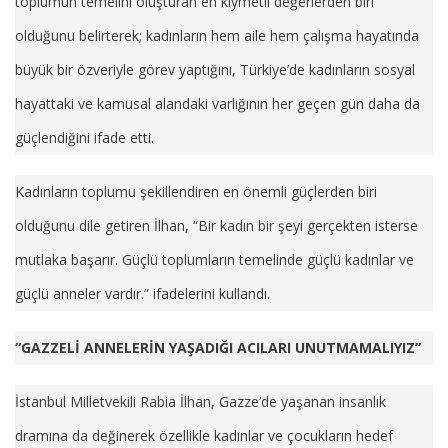
toplumun temelini oluşturan en kıymetli değerlerden biri
olduğunu belirterek; kadınların hem aile hem çalışma hayatında
büyük bir özveriyle görev yaptığını, Türkiye’de kadınların sosyal
hayattaki ve kamusal alandaki varlığının her geçen gün daha da
güçlendiğini ifade etti.
Kadınların toplumu şekillendiren en önemli güçlerden biri
olduğunu dile getiren İlhan, “Bir kadın bir şeyi gerçekten isterse
mutlaka başarır. Güçlü toplumların temelinde güçlü kadınlar ve
güçlü anneler vardır.” ifadelerini kullandı.
“GAZZELİ ANNELERİN YAŞADIĞI ACILARI UNUTMAMALIYIZ”
İstanbul Milletvekili Rabia İlhan, Gazze’de yaşanan insanlık
dramına da değinerek özellikle kadınlar ve çocukların hedef