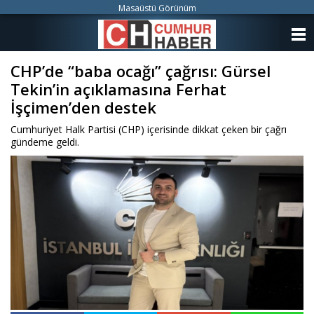
Masaüstü Görünüm
ANASAYFA
CHP’de “baba ocağı” çağrısı: Gürsel
KATEGORİLER
Tekin’in açıklamasına Ferhat
YAZARLAR
İşçimen’den destek
Cumhuriyet Halk Partisi (CHP) içerisinde dikkat çeken bir çağrı
ANKETLER
gündeme geldi.
FOTO GALERİ
VİDEO GALERİ
KÜNYE
İLETİŞİM