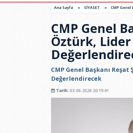
Ana Sayfa
»
SİYASET
»
CMP Genel B
CMP Genel Ba
Öztürk, Lide
Değerlendire
CMP Genel Başkanı Reşat Ş
Değerlendirecek
Tarih:
03-06-2026 20:19:41