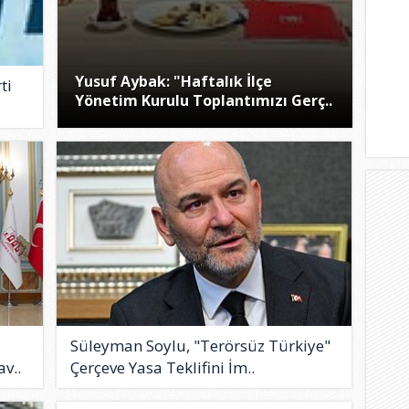
Yusuf Aybak: "Haftalık İlçe
ti
Yönetim Kurulu Toplantımızı Gerç..
Süleyman Soylu, "Terörsüz Türkiye"
v..
Çerçeve Yasa Teklifini İm..