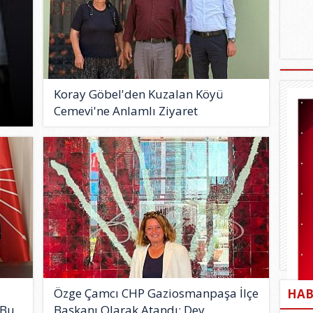
Koray Göbel'den Kuzalan Köyü
Cemevi'ne Anlamlı Ziyaret
Özge Çamcı CHP Gaziosmanpaşa İlçe
HAB
Bu..
Başkanı Olarak Atandı: Dev..