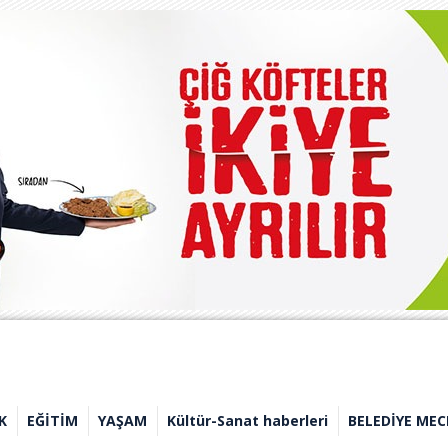
K
EĞİTİM
YAŞAM
Kültür-Sanat haberleri
BELEDİYE MEC