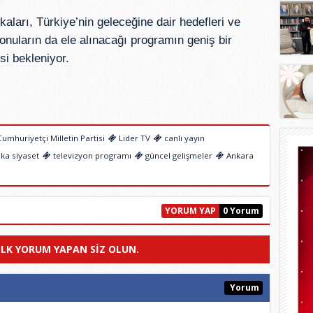
ikaları, Türkiye’nin geleceğine dair hedefleri ve
nuların da ele alınacağı programın geniş bir
esi bekleniyor.
umhuriyetçi Milletin Partisi
Lider TV
canlı yayın
ka siyaset
televizyon programı
güncel gelişmeler
Ankara
YORUM YAP
0 Yorum
ILK YORUM YAPAN SIZ OLUN.
Yorum