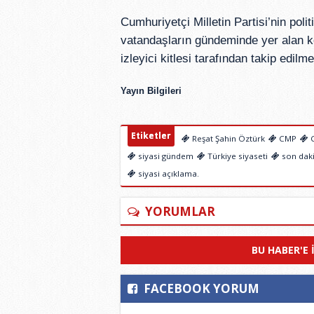
Cumhuriyetçi Milletin Partisi’nin polit
vatandaşların gündeminde yer alan ko
izleyici kitlesi tarafından takip edilm
Yayın Bilgileri
Etiketler
Reşat Şahin Öztürk
CMP
C
siyasi gündem
Türkiye siyaseti
son daki
siyasi açıklama.
YORUMLAR
BU HABER'E 
FACEBOOK YORUM