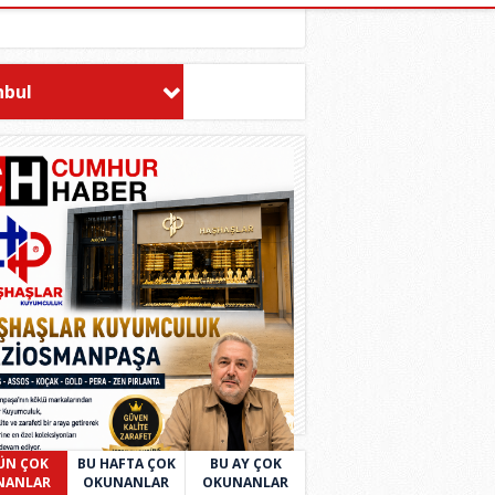
nbul
ÜN ÇOK
BU HAFTA ÇOK
BU AY ÇOK
NANLAR
OKUNANLAR
OKUNANLAR