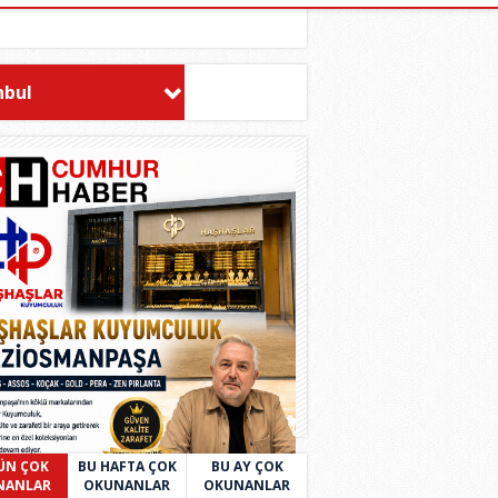
nbul
ÜN ÇOK
BU HAFTA ÇOK
BU AY ÇOK
NANLAR
OKUNANLAR
OKUNANLAR