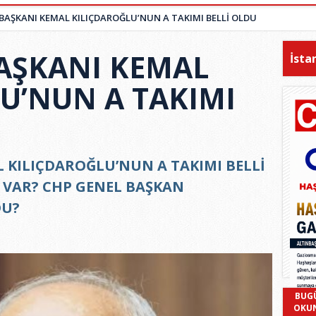
BAŞKANI KEMAL KILIÇDAROĞLU’NUN A TAKIMI BELLİ OLDU
AŞKANI KEMAL
İsta
U’NUN A TAKIMI
 KILIÇDAROĞLU’NUN A TAKIMI BELLİ
 VAR? CHP GENEL BAŞKAN
DU?
BUG
OKU