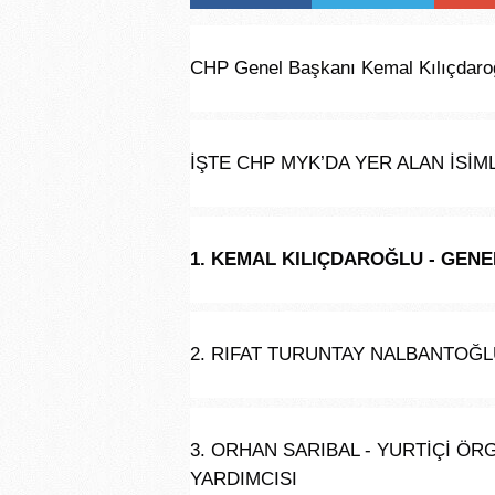
Tweetle
CHP Genel Başkanı Kemal Kılıçdaroğlu
İŞTE CHP MYK’DA YER ALAN İSİM
1. KEMAL KILIÇDAROĞLU - GEN
2. RIFAT TURUNTAY NALBANTOĞL
3. ORHAN SARIBAL - YURTİÇİ 
YARDIMCISI