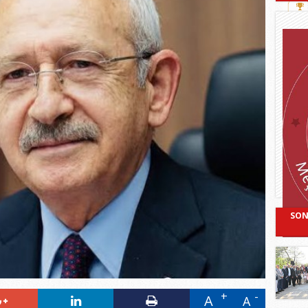
SON
A
A