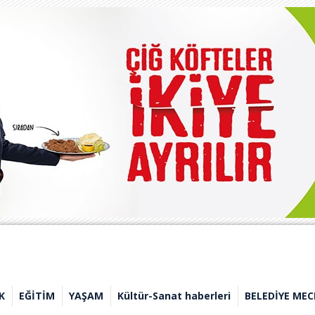
K
EĞİTİM
YAŞAM
Kültür-Sanat haberleri
BELEDİYE MEC