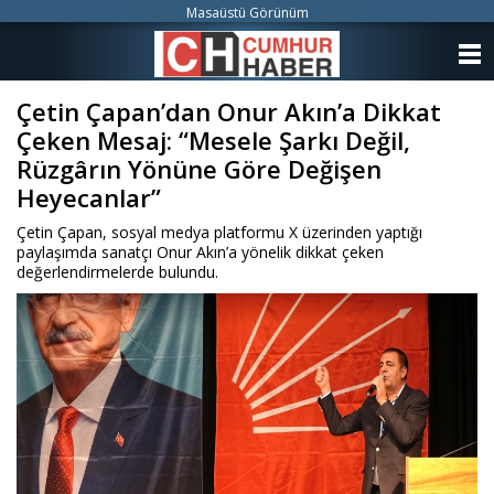
Masaüstü Görünüm
ANASAYFA
Çetin Çapan’dan Onur Akın’a Dikkat
KATEGORİLER
Çeken Mesaj: “Mesele Şarkı Değil,
YAZARLAR
Rüzgârın Yönüne Göre Değişen
Heyecanlar”
ANKETLER
Çetin Çapan, sosyal medya platformu X üzerinden yaptığı
paylaşımda sanatçı Onur Akın’a yönelik dikkat çeken
FOTO GALERİ
değerlendirmelerde bulundu.
VİDEO GALERİ
KÜNYE
İLETİŞİM