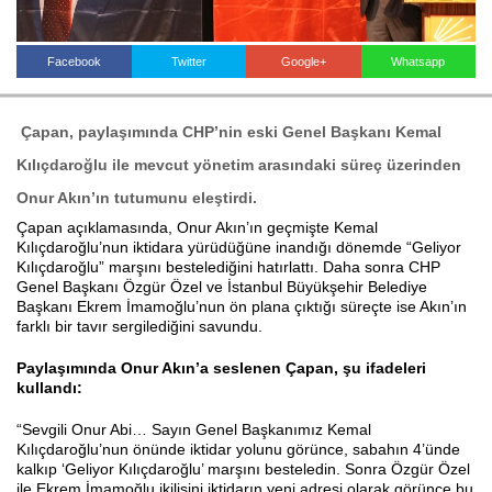
Facebook
Twitter
Google+
Whatsapp
Haberin Doğru Adresi.
Çapan, paylaşımında CHP’nin eski Genel Başkanı Kemal
Kılıçdaroğlu ile mevcut yönetim arasındaki süreç üzerinden
Onur Akın’ın tutumunu eleştirdi.
Çapan açıklamasında, Onur Akın’ın geçmişte Kemal
Kılıçdaroğlu’nun iktidara yürüdüğüne inandığı dönemde “Geliyor
Kılıçdaroğlu” marşını bestelediğini hatırlattı. Daha sonra CHP
Genel Başkanı Özgür Özel ve İstanbul Büyükşehir Belediye
Başkanı Ekrem İmamoğlu’nun ön plana çıktığı süreçte ise Akın’ın
farklı bir tavır sergilediğini savundu.
Paylaşımında Onur Akın’a seslenen Çapan, şu ifadeleri
kullandı:
“Sevgili Onur Abi… Sayın Genel Başkanımız Kemal
Kılıçdaroğlu’nun önünde iktidar yolunu görünce, sabahın 4’ünde
kalkıp ‘Geliyor Kılıçdaroğlu’ marşını besteledin. Sonra Özgür Özel
ile Ekrem İmamoğlu ikilisini iktidarın yeni adresi olarak görünce bu