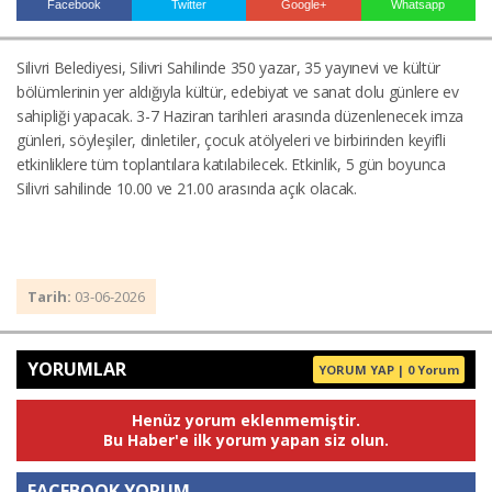
Facebook
Twitter
Google+
Whatsapp
Silivri Belediyesi, Silivri Sahilinde 350 yazar, 35 yayınevi ve kültür
Haberin Doğru Adresi.
bölümlerinin yer aldığıyla kültür, edebiyat ve sanat dolu günlere ev
sahipliği yapacak. 3-7 Haziran tarihleri arasında düzenlenecek imza
günleri, söyleşiler, dinletiler, çocuk atölyeleri ve birbirinden keyifli
etkinliklere tüm toplantılara katılabilecek. Etkinlik, 5 gün boyunca
Silivri sahilinde 10.00 ve 21.00 arasında açık olacak.
Tarih:
03-06-2026
YORUMLAR
YORUM YAP | 0 Yorum
Henüz yorum eklenmemiştir.
Bu Haber'e ilk yorum yapan siz olun.
FACEBOOK YORUM