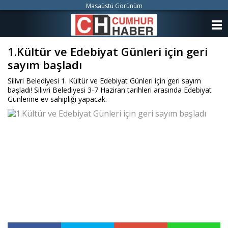
Masaüstü Görünüm
ANASAYFA
1.Kültür ve Edebiyat Günleri için geri
KATEGORİLER
sayım başladı
YAZARLAR
Silivri Belediyesi 1. Kültür ve Edebiyat Günleri için geri sayım
başladı! Silivri Belediyesi 3-7 Haziran tarihleri arasında Edebiyat
ANKETLER
Günlerine ev sahipliği yapacak.
FOTO GALERİ
VİDEO GALERİ
KÜNYE
İLETİŞİM