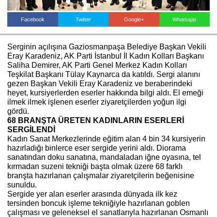
Facebook
Twitter
Google+
Whatsapp
Haberin Doğru Adresi.
Serginin açılışına Gaziosmanpaşa Belediye Başkan Vekili
Eray Karadeniz, AK Parti İstanbul İl Kadın Kolları Başkanı
Saliha Demirer, AK Parti Genel Merkez Kadın Kolları
Teşkilat Başkanı Tülay Kaynarca da katıldı. Sergi alanını
gezen Başkan Vekili Eray Karadeniz ve beraberindeki
heyet, kursiyerlerden eserler hakkında bilgi aldı. El emeği
ilmek ilmek işlenen eserler ziyaretçilerden yoğun ilgi
gördü.
68 BRANŞTA ÜRETEN KADINLARIN ESERLERİ
SERGİLENDİ
Kadın Sanat Merkezlerinde eğitim alan 4 bin 34 kursiyerin
hazırladığı binlerce eser sergide yerini aldı. Diorama
sanatından doku sanatına, mandaladan iğne oyasına, tel
kırmadan suzeni tekniği başta olmak üzere 68 farklı
branşta hazırlanan çalışmalar ziyaretçilerin beğenisine
sunuldu.
Sergide yer alan eserler arasında dünyada ilk kez
tersinden boncuk işleme tekniğiyle hazırlanan goblen
çalışması ve geleneksel el sanatlarıyla hazırlanan Osmanlı