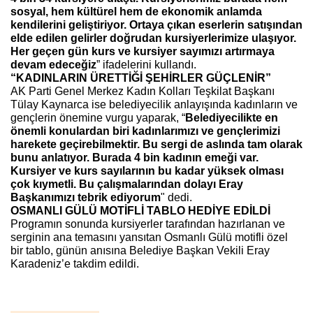
sosyal, hem kültürel hem de ekonomik anlamda
kendilerini geliştiriyor. Ortaya çıkan eserlerin satışından
elde edilen gelirler doğrudan kursiyerlerimize ulaşıyor.
Her geçen gün kurs ve kursiyer sayımızı artırmaya
devam edeceğiz
” ifadelerini kullandı.
“KADINLARIN ÜRETTİĞİ ŞEHİRLER GÜÇLENİR”
AK Parti Genel Merkez Kadın Kolları Teşkilat Başkanı
Tülay Kaynarca ise belediyecilik anlayışında kadınların ve
gençlerin önemine vurgu yaparak, “
Belediyecilikte en
önemli konulardan biri kadınlarımızı ve gençlerimizi
harekete geçirebilmektir. Bu sergi de aslında tam olarak
bunu anlatıyor. Burada 4 bin kadının emeği var.
Kursiyer ve kurs sayılarının bu kadar yüksek olması
çok kıymetli. Bu çalışmalarından dolayı Eray
Başkanımızı tebrik ediyorum
" dedi.
OSMANLI GÜLÜ MOTİFLİ TABLO HEDİYE EDİLDİ
Programın sonunda kursiyerler tarafından hazırlanan ve
serginin ana temasını yansıtan Osmanlı Gülü motifli özel
bir tablo, günün anısına Belediye Başkan Vekili Eray
Karadeniz’e takdim edildi.