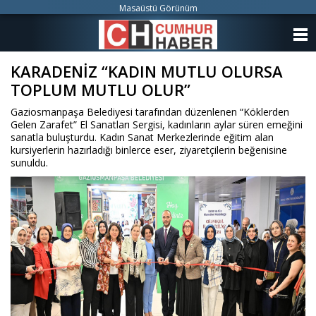
Masaüstü Görünüm
ANASAYFA
KARADENİZ “KADIN MUTLU OLURSA
KATEGORİLER
TOPLUM MUTLU OLUR”
YAZARLAR
Gaziosmanpaşa Belediyesi tarafından düzenlenen “Köklerden
Gelen Zarafet” El Sanatları Sergisi, kadınların aylar süren emeğini
ANKETLER
sanatla buluşturdu. Kadın Sanat Merkezlerinde eğitim alan
kursiyerlerin hazırladığı binlerce eser, ziyaretçilerin beğenisine
sunuldu.
FOTO GALERİ
VİDEO GALERİ
KÜNYE
İLETİŞİM