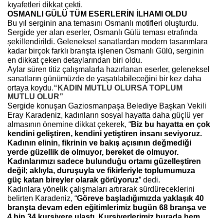
kıyafetleri dikkat çekti.
OSMANLI GÜLÜ TÜM ESERLERİN İLHAMI OLDU
Bu yıl serginin ana temasını Osmanlı motifleri oluşturdu.
Sergide yer alan eserler, Osmanlı Gülü teması etrafında
şekillendirildi. Geleneksel sanatlardan modern tasarımlara
kadar birçok farklı branşta işlenen Osmanlı Gülü, serginin
en dikkat çeken detaylarından biri oldu.
Aylar süren titiz çalışmalarla hazırlanan eserler, geleneksel
sanatların günümüzde de yaşatılabileceğini bir kez daha
ortaya koydu.
“KADIN MUTLU OLURSA TOPLUM
MUTLU OLUR”
Sergide konuşan Gaziosmanpaşa Belediye Başkan Vekili
Eray Karadeniz, kadınların sosyal hayatta daha güçlü yer
almasının önemine dikkat çekerek, “
Biz bu hayatta en çok
kendini geliştiren, kendini yetiştiren insanı seviyoruz.
Kadının elinin, fikrinin ve bakış açısının değmediği
yerde güzellik de olmuyor, bereket de olmuyor.
Kadınlarımızı sadece bulunduğu ortamı güzelleştiren
değil; aklıyla, duruşuyla ve fikirleriyle toplumumuza
güç katan bireyler olarak görüyoruz
” dedi.
Kadınlara yönelik çalışmaları artırarak sürdüreceklerini
belirten Karadeniz, “
Göreve başladığımızda yaklaşık 40
branşta devam eden eğitimlerimiz bugün 68 branşa ve
4 bin 34 kursiyere ulaştı. Kursiyerlerimiz burada hem