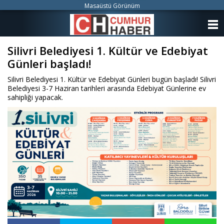
Masaüstü Görünüm
ANASAYFA
Silivri Belediyesi 1. Kültür ve Edebiyat
KATEGORİLER
Günleri başladı!
YAZARLAR
Silivri Belediyesi 1. Kültür ve Edebiyat Günleri bugün başladı! Silivri
Belediyesi 3-7 Haziran tarihleri arasında Edebiyat Günlerine ev
ANKETLER
sahipliği yapacak.
FOTO GALERİ
VİDEO GALERİ
KÜNYE
İLETİŞİM