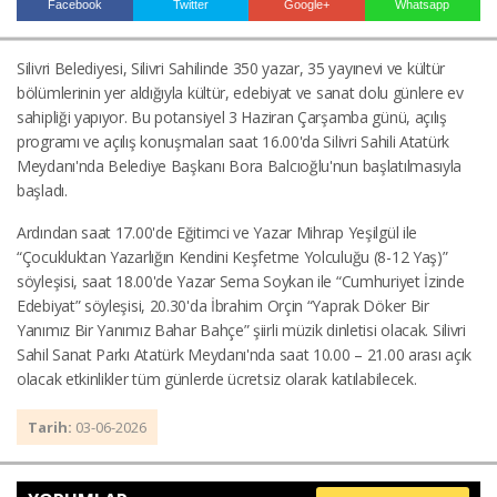
Facebook
Twitter
Google+
Whatsapp
Silivri Belediyesi, Silivri Sahilinde 350 yazar, 35 yayınevi ve kültür
Haberin Doğru Adresi.
bölümlerinin yer aldığıyla kültür, edebiyat ve sanat dolu günlere ev
sahipliği yapıyor. Bu potansiyel 3 Haziran Çarşamba günü, açılış
programı ve açılış konuşmaları saat 16.00'da Silivri Sahili Atatürk
Meydanı'nda Belediye Başkanı Bora Balcıoğlu'nun başlatılmasıyla
başladı.
Ardından saat 17.00'de Eğitimci ve Yazar Mihrap Yeşilgül ile
“Çocukluktan Yazarlığın Kendini Keşfetme Yolculuğu (8-12 Yaş)”
söyleşisi, saat 18.00'de Yazar Sema Soykan ile “Cumhuriyet İzinde
Edebiyat” söyleşisi, 20.30'da İbrahim Orçin “Yaprak Döker Bir
Yanımız Bir Yanımız Bahar Bahçe” şiirli müzik dinletisi olacak. Silivri
Sahil Sanat Parkı Atatürk Meydanı'nda saat 10.00 – 21.00 arası açık
olacak etkinlikler tüm günlerde ücretsiz olarak katılabilecek.
Tarih:
03-06-2026