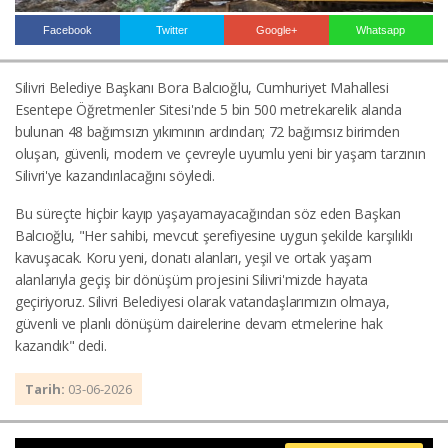
Facebook
Twitter
Google+
Whatsapp
Haberin Doğru Adresi.
Silivri Belediye Başkanı Bora Balcıoğlu, Cumhuriyet Mahallesi
Esentepe Öğretmenler Sitesi'nde 5 bin 500 metrekarelik alanda
bulunan 48 bağımsızn yıkımının ardından; 72 bağımsız birimden
oluşan, güvenli, modern ve çevreyle uyumlu yeni bir yaşam tarzının
Silivri'ye kazandırılacağını söyledi.
Bu süreçte hiçbir kayıp yaşayamayacağından söz eden Başkan
Balcıoğlu, "Her sahibi, mevcut şerefiyesine uygun şekilde karşılıklı
kavuşacak. Koru yeni, donatı alanları, yeşil ve ortak yaşam
alanlarıyla geçiş bir dönüşüm projesini Silivri'mizde hayata
geçiriyoruz. Silivri Belediyesi olarak vatandaşlarımızın olmaya,
güvenli ve planlı dönüşüm dairelerine devam etmelerine hak
kazandık" dedi.
Tarih:
03-06-2026