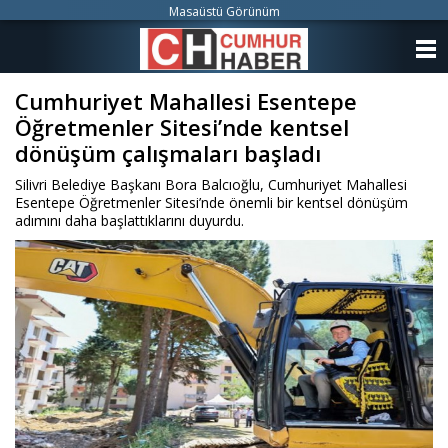
Masaüstü Görünüm
ANASAYFA
Cumhuriyet Mahallesi Esentepe
KATEGORİLER
Öğretmenler Sitesi’nde kentsel
YAZARLAR
dönüşüm çalışmaları başladı
Silivri Belediye Başkanı Bora Balcıoğlu, Cumhuriyet Mahallesi
ANKETLER
Esentepe Öğretmenler Sitesi’nde önemli bir kentsel dönüşüm
adımını daha başlattıklarını duyurdu.
FOTO GALERİ
VİDEO GALERİ
KÜNYE
İLETİŞİM