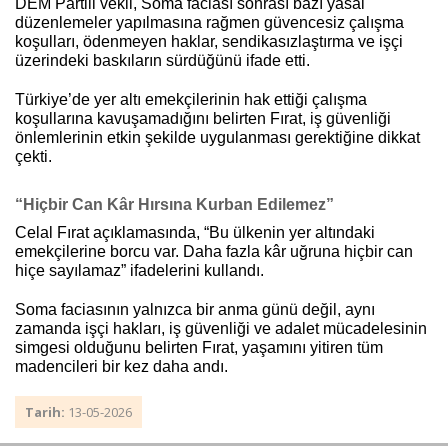
DEM Partili vekil, Soma faciası sonrası bazı yasal
düzenlemeler yapılmasına rağmen güvencesiz çalışma
koşulları, ödenmeyen haklar, sendikasızlaştırma ve işçi
üzerindeki baskıların sürdüğünü ifade etti.
Türkiye’de yer altı emekçilerinin hak ettiği çalışma
koşullarına kavuşamadığını belirten Fırat, iş güvenliği
önlemlerinin etkin şekilde uygulanması gerektiğine dikkat
çekti.
“Hiçbir Can Kâr Hırsına Kurban Edilemez”
Celal Fırat açıklamasında, “Bu ülkenin yer altındaki
emekçilerine borcu var. Daha fazla kâr uğruna hiçbir can
hiçe sayılamaz” ifadelerini kullandı.
Soma faciasının yalnızca bir anma günü değil, aynı
zamanda işçi hakları, iş güvenliği ve adalet mücadelesinin
simgesi olduğunu belirten Fırat, yaşamını yitiren tüm
madencileri bir kez daha andı.
Tarih:
13-05-2026