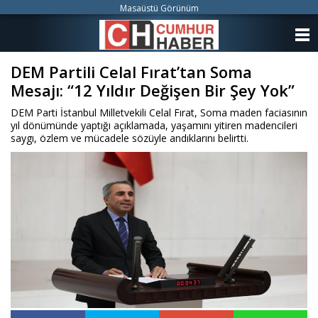
Masaüstü Görünüm
ANASAYFA
DEM Partili Celal Fırat’tan Soma
KATEGORİLER
Mesajı: “12 Yıldır Değişen Bir Şey Yok”
YAZARLAR
DEM Parti İstanbul Milletvekili Celal Fırat, Soma maden faciasının
yıl dönümünde yaptığı açıklamada, yaşamını yitiren madencileri
ANKETLER
saygı, özlem ve mücadele sözüyle andıklarını belirtti.
FOTO GALERİ
VİDEO GALERİ
KÜNYE
İLETİŞİM