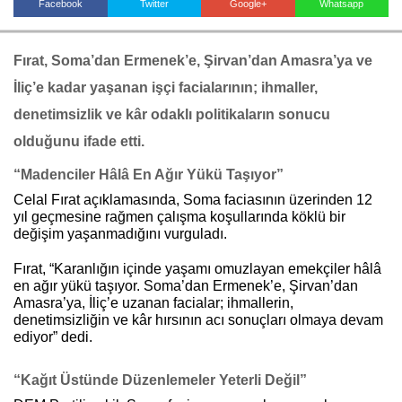
Facebook
Twitter
Google+
Whatsapp
Fırat, Soma’dan Ermenek’e, Şirvan’dan Amasra’ya ve
Haberin Doğru Adresi.
İliç’e kadar yaşanan işçi facialarının; ihmaller,
denetimsizlik ve kâr odaklı politikaların sonucu
olduğunu ifade etti.
“Madenciler Hâlâ En Ağır Yükü Taşıyor”
Celal Fırat açıklamasında, Soma faciasının üzerinden 12
yıl geçmesine rağmen çalışma koşullarında köklü bir
değişim yaşanmadığını vurguladı.
Fırat, “Karanlığın içinde yaşamı omuzlayan emekçiler hâlâ
en ağır yükü taşıyor. Soma’dan Ermenek’e, Şirvan’dan
Amasra’ya, İliç’e uzanan facialar; ihmallerin,
denetimsizliğin ve kâr hırsının acı sonuçları olmaya devam
ediyor” dedi.
“Kağıt Üstünde Düzenlemeler Yeterli Değil”