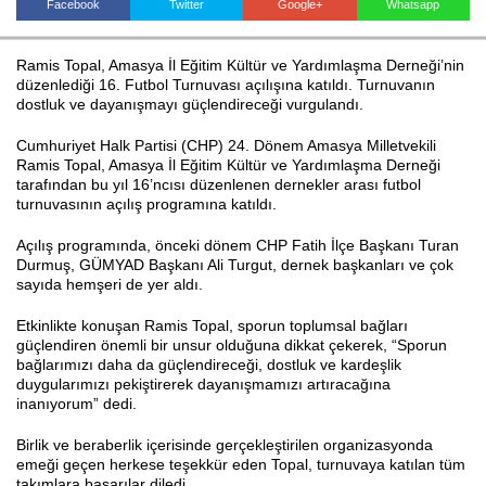
Facebook
Twitter
Google+
Whatsapp
Ramis Topal, Amasya İl Eğitim Kültür ve Yardımlaşma Derneği’nin
Haberin Doğru Adresi.
düzenlediği 16. Futbol Turnuvası açılışına katıldı. Turnuvanın
dostluk ve dayanışmayı güçlendireceği vurgulandı.
Cumhuriyet Halk Partisi (CHP) 24. Dönem Amasya Milletvekili
Ramis Topal, Amasya İl Eğitim Kültür ve Yardımlaşma Derneği
tarafından bu yıl 16’ncısı düzenlenen dernekler arası futbol
turnuvasının açılış programına katıldı.
Açılış programında, önceki dönem CHP Fatih İlçe Başkanı Turan
Durmuş, GÜMYAD Başkanı Ali Turgut, dernek başkanları ve çok
sayıda hemşeri de yer aldı.
Etkinlikte konuşan Ramis Topal, sporun toplumsal bağları
güçlendiren önemli bir unsur olduğuna dikkat çekerek, “Sporun
bağlarımızı daha da güçlendireceği, dostluk ve kardeşlik
duygularımızı pekiştirerek dayanışmamızı artıracağına
inanıyorum” dedi.
Birlik ve beraberlik içerisinde gerçekleştirilen organizasyonda
emeği geçen herkese teşekkür eden Topal, turnuvaya katılan tüm
takımlara başarılar diledi.