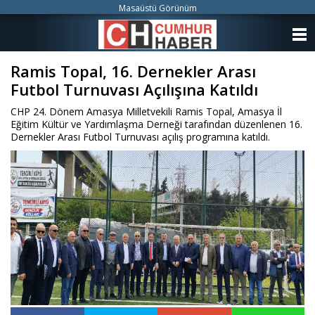
Masaüstü Görünüm
ANASAYFA
Ramis Topal, 16. Dernekler Arası
KATEGORİLER
Futbol Turnuvası Açılışına Katıldı
YAZARLAR
CHP 24. Dönem Amasya Milletvekili Ramis Topal, Amasya İl
Eğitim Kültür ve Yardımlaşma Derneği tarafından düzenlenen 16.
ANKETLER
Dernekler Arası Futbol Turnuvası açılış programına katıldı.
FOTO GALERİ
VİDEO GALERİ
KÜNYE
İLETİŞİM