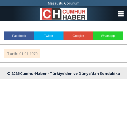
Masaüstü Görünüm
ANASAYFA
KATEGORİLER
Facebook
Twitter
Google+
Whatsapp
YAZARLAR
Tarih:
01-01-1970
ANKETLER
FOTO GALERİ
© 2026 CumhurHaber - Türkiye'den ve Dünya'dan Sondakika
VİDEO GALERİ
Haberleri
KÜNYE
İLETİŞİM