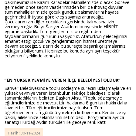
bakımevimiz ise Kazım Karabekir Mahallemizde olacak. Göreve
gelmeden önce seçim vaatlerimizden biri de ihtiyaç duyulan
tüm mahallelerimizde çocuk gündüz bakımevlerini hayata
geçirmekti. İhtiyaca göre kreş sayımızı artıracağız.
Çocuklarımızın diğer çocukların gerisinde kalmasına izin
vermeyeceğiz. Bu yıl Sarıyer Akademi bünyesinde HİBRİT
eğitime başladık. Tüm gençlerimizi bu eğitimden
faydalandırmanın gururunu yaşıyoruz. Atatürk’ün geleceğimizi
emanet ettiği çocuk ve gençlerimiz için hizmet üretmeye
devam edeceğiz. Sizlerin de bu süreçte başarılı çalışmalarınız
olduğunu biliyorum. Hepinize bu konuda ayrı ayrı teşekkür
ediyorum” şeklinde konuştu.
“EN YÜKSEK YEVMİYE VEREN İLÇE BELEDİYESİ OLDUK”
Sarıyer Belediyesi’nde toplu sözleşme sürecini uzlaşmayla ve en
yüksek yevmiye veren İstanbul’un tek ilçe belediyesi olarak
tamamladıklarını belirten Başkan Aksu, “Toplu sözleşmeyle
eğitimcilerimize de mevcut izin haklarına 8 gün izin hakkı daha
ilave ettik. Tüm eğitimcilerimize hayırlı olsun. Tüm
öğretmenlerimizin gününü yürekten kutluyorum. Kendinize iyi
bakın, ailelerinize selamlarımı iletin” dedi. Programda ayrıca
sanatçı Hürdağ Aydın türküleri ile geceye renk kattı.
Tarih:
30-11-2024