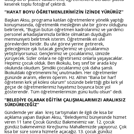
keserek toplu fotoğraf çektirdi.
“HAYAT BOYU ÖĞRETMENLERİMİZİN İZİNDE YÜRÜRÜZ”
Başkan Aksu, programa katılan öğretmenlere yönelik yaptığı
konuşmasında, öğretmenlik mesleğinin ulvi bir görev olduğunu
belirterek, “Bugün bütün öğretmen kadrolarımız ve yardımcı
personel arkadaşlarımızla birlikte olmaktan duyduğum
memnuniyeti belirtmek isterim. Öğretmenlik en ulvi
görevlerden biridir. Bu ulvi görevi yerine getirerek,
geleceğimize ışık tutacak gençlerimiz ve çocuklarımızı
yetiştiriyorsunuz. Gençlerimiz ve çocuklarımız, izinizde
yürüyecek. Sizler onlara ne öğretirseniz onlarla yaşayacaklar.
Hepimiz çocuk olduk. Ben ilkokulu, beş sınıf bir arada köy
okulunda okudum. Şimdiki çocuklarımız çok daha şanslı.
İlkokuldaki öğretmenimi hiç unutmadım. Her öğretmenler
gününde ararım, ellerini öperim. Hz. Ali’nin “Bana bir harf
öğretenin kırk yıl kölesi olurum” sözünde belirttiği gibi kırk yıl
geçse de öğretmenlerimiz hayatımız boyunca bize yol
gösterendir. Tüm öğretmenlerimizin günü kutlu olsun” dedi.
“BELEDİYE OLARAK EĞİTİM ÇALIŞMALARIMIZI ARALIKSIZ
SÜRDÜRECEĞİZ”
Gündemde yer alan kreş tartışmaları ile ilgili de kısa bir
açıklama yapan Başkan Aksu, “Belediyemiz bünyesinde hizmet
veren 11 tane Çocuk Gündüz Bakımevimiz var. 12. çocuk
gündüz bakımevimizi Kireçburnu Mahallemizde yapıyoruz. Çok
kısa bir süre sonra hizmete açacağız. 13. çocuk gündüz