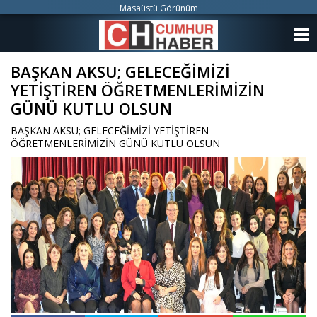
Masaüstü Görünüm
ANASAYFA
BAŞKAN AKSU; GELECEĞİMİZİ
KATEGORİLER
YETİŞTİREN ÖĞRETMENLERİMİZİN
YAZARLAR
GÜNÜ KUTLU OLSUN
BAŞKAN AKSU; GELECEĞİMİZİ YETİŞTİREN
ANKETLER
ÖĞRETMENLERİMİZİN GÜNÜ KUTLU OLSUN
FOTO GALERİ
VİDEO GALERİ
KÜNYE
İLETİŞİM