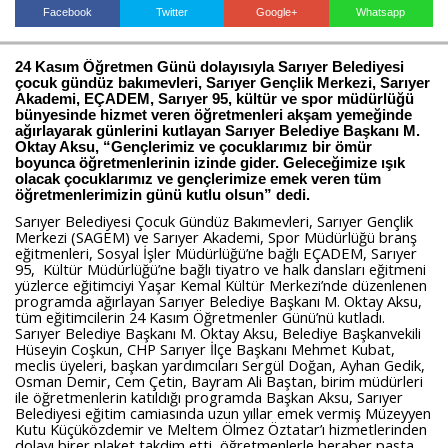
Facebook
Twitter
Google+
Whatsapp
24 Kasım Öğretmen Günü dolayısıyla Sarıyer Belediyesi
Haberin Doğru Adresi.
çocuk gündüz bakımevleri, Sarıyer Gençlik Merkezi, Sarıyer
Akademi, EÇADEM, Sarıyer 95, kültür ve spor müdürlüğü
bünyesinde hizmet veren öğretmenleri akşam yemeğinde
ağırlayarak günlerini kutlayan Sarıyer Belediye Başkanı M.
Oktay Aksu, “Gençlerimiz ve çocuklarımız bir ömür
boyunca öğretmenlerinin izinde gider. Geleceğimize ışık
olacak çocuklarımız ve gençlerimize emek veren tüm
öğretmenlerimizin günü kutlu olsun” dedi.
Sarıyer Belediyesi Çocuk Gündüz Bakımevleri, Sarıyer Gençlik
Merkezi (SAGEM) ve Sarıyer Akademi, Spor Müdürlüğü branş
eğitmenleri, Sosyal İşler Müdürlüğü’ne bağlı EÇADEM, Sarıyer
95, Kültür Müdürlüğü’ne bağlı tiyatro ve halk dansları eğitmeni
yüzlerce eğitimciyi Yaşar Kemal Kültür Merkezi’nde düzenlenen
programda ağırlayan Sarıyer Belediye Başkanı M. Oktay Aksu,
tüm eğitimcilerin 24 Kasım Öğretmenler Günü’nü kutladı.
Sarıyer Belediye Başkanı M. Oktay Aksu, Belediye Başkanvekili
Hüseyin Coşkun, CHP Sarıyer İlçe Başkanı Mehmet Kubat,
meclis üyeleri, başkan yardımcıları Sergül Doğan, Ayhan Gedik,
Osman Demir, Cem Çetin, Bayram Ali Baştan, birim müdürleri
ile öğretmenlerin katıldığı programda Başkan Aksu, Sarıyer
Belediyesi eğitim camiasında uzun yıllar emek vermiş Müzeyyen
Kutu Küçüközdemir ve Meltem Ölmez Öztatar’ı hizmetlerinden
dolayı birer plaket takdim etti, öğretmenlerle beraber pasta