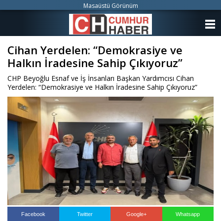
Masaüstü Görünüm
ANASAYFA
Cihan Yerdelen: “Demokrasiye ve
KATEGORİLER
Halkın İradesine Sahip Çıkıyoruz”
YAZARLAR
CHP Beyoğlu Esnaf ve İş İnsanları Başkan Yardımcısı Cihan
Yerdelen: “Demokrasiye ve Halkın İradesine Sahip Çıkıyoruz”
ANKETLER
FOTO GALERİ
VİDEO GALERİ
KÜNYE
İLETİŞİM
Facebook
Twitter
Google+
Whatsapp