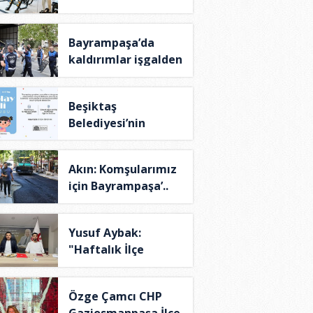
TÜ..
Bayrampaşa’da
kaldırımlar işgalden
..
Beşiktaş
Belediyesi’nin
Theraplay T..
Akın: Komşularımız
için Bayrampaşa’..
Yusuf Aybak:
"Haftalık İlçe
Yönetim..
Özge Çamcı CHP