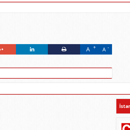
A
A
İsta