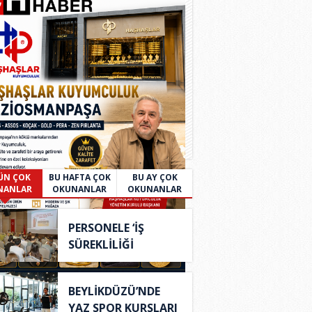
ÜN ÇOK
BU HAFTA ÇOK
BU AY ÇOK
NANLAR
OKUNANLAR
OKUNANLAR
PERSONELE ‘İŞ
SÜREKLİLİĞİ
YÖNETİM S..
BEYLİKDÜZÜ’NDE
YAZ SPOR KURSLARI