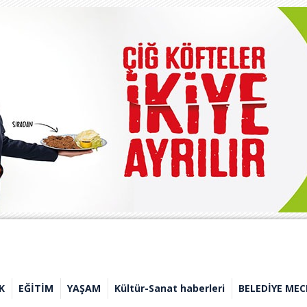
K
EĞİTİM
YAŞAM
Kültür-Sanat haberleri
BELEDİYE MEC