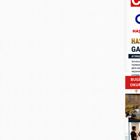
BUG
OKU