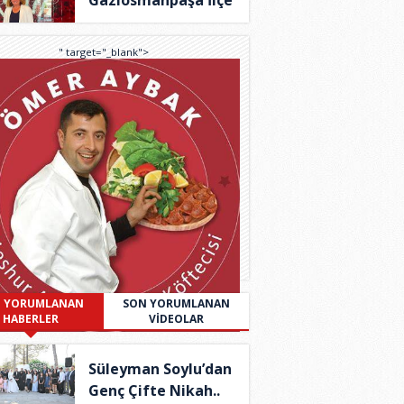
Gaziosmanpaşa İlçe
B..
" target="_blank">
 YORUMLANAN
SON YORUMLANAN
HABERLER
VİDEOLAR
Süleyman Soylu’dan
Genç Çifte Nikah..