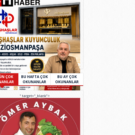
ÜN ÇOK
BU HAFTA ÇOK
BU AY ÇOK
NANLAR
OKUNANLAR
OKUNANLAR
" target="_blank">