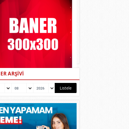
ER ARŞİVİ
08
2026