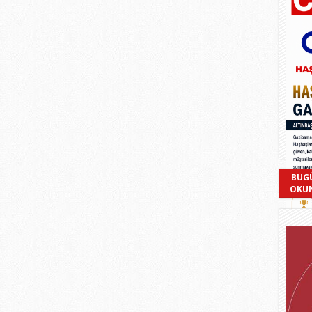
BUG
OKU