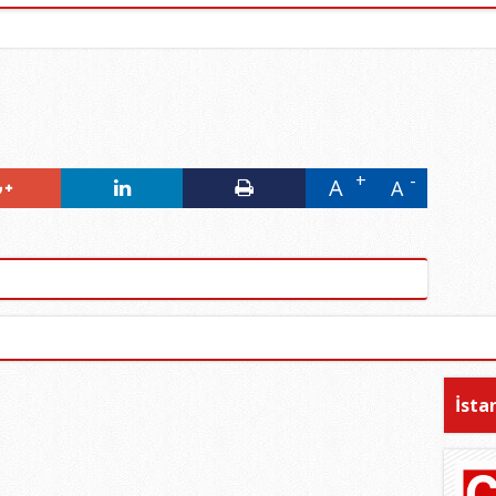
A
A
İsta