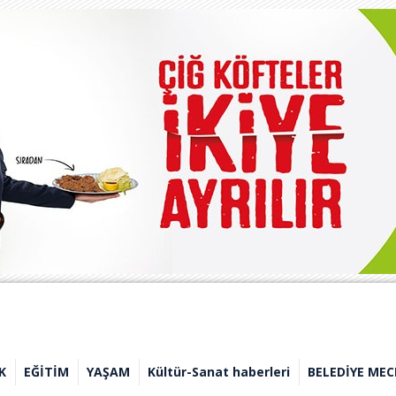
K
EĞİTİM
YAŞAM
Kültür-Sanat haberleri
BELEDİYE MEC