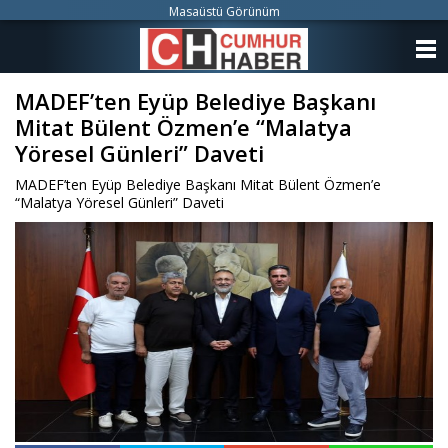
Masaüstü Görünüm
ANASAYFA
MADEF’ten Eyüp Belediye Başkanı
KATEGORİLER
Mitat Bülent Özmen’e “Malatya
YAZARLAR
Yöresel Günleri” Daveti
MADEF’ten Eyüp Belediye Başkanı Mitat Bülent Özmen’e
ANKETLER
“Malatya Yöresel Günleri” Daveti
FOTO GALERİ
VİDEO GALERİ
KÜNYE
İLETİŞİM