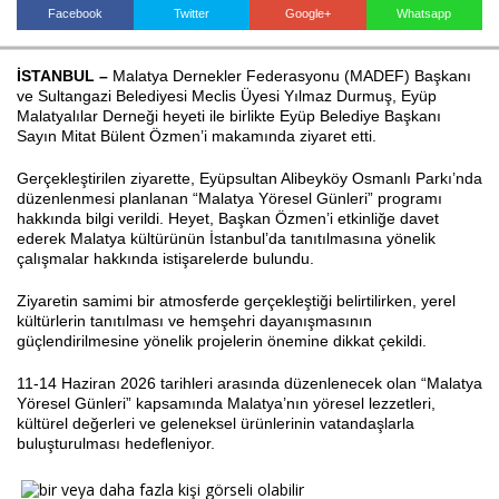
Facebook
Twitter
Google+
Whatsapp
İSTANBUL –
Malatya Dernekler Federasyonu (MADEF) Başkanı
Haberin Doğru Adresi.
ve Sultangazi Belediyesi Meclis Üyesi Yılmaz Durmuş, Eyüp
Malatyalılar Derneği heyeti ile birlikte Eyüp Belediye Başkanı
Sayın Mitat Bülent Özmen’i makamında ziyaret etti.
Gerçekleştirilen ziyarette, Eyüpsultan Alibeyköy Osmanlı Parkı’nda
düzenlenmesi planlanan “Malatya Yöresel Günleri” programı
hakkında bilgi verildi. Heyet, Başkan Özmen’i etkinliğe davet
ederek Malatya kültürünün İstanbul’da tanıtılmasına yönelik
çalışmalar hakkında istişarelerde bulundu.
Ziyaretin samimi bir atmosferde gerçekleştiği belirtilirken, yerel
kültürlerin tanıtılması ve hemşehri dayanışmasının
güçlendirilmesine yönelik projelerin önemine dikkat çekildi.
11-14 Haziran 2026 tarihleri arasında düzenlenecek olan “Malatya
Yöresel Günleri” kapsamında Malatya’nın yöresel lezzetleri,
kültürel değerleri ve geleneksel ürünlerinin vatandaşlarla
buluşturulması hedefleniyor.