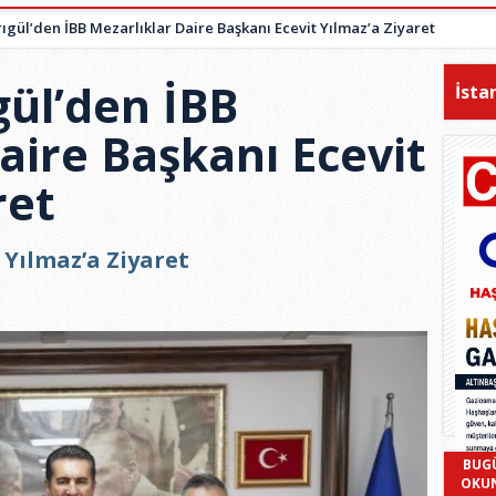
ıgül’den İBB Mezarlıklar Daire Başkanı Ecevit Yılmaz’a Ziyaret
gül’den İBB
İsta
aire Başkanı Ecevit
ret
 Yılmaz’a Ziyaret
BUG
OKU