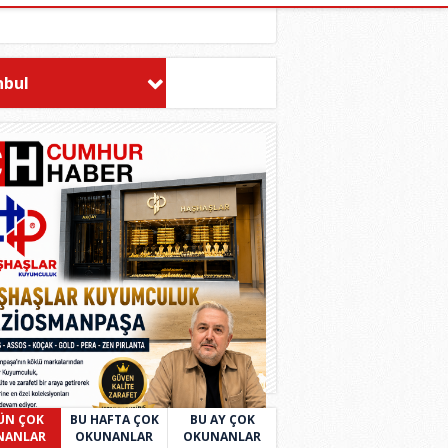
nbul
ÜN ÇOK
BU HAFTA ÇOK
BU AY ÇOK
NANLAR
OKUNANLAR
OKUNANLAR