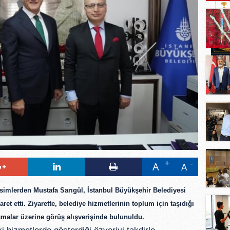
A
A
isimlerden
Mustafa Sarıgül
, İstanbul Büyükşehir Belediyesi
yaret etti. Ziyarette, belediye hizmetlerinin toplum için taşıdığı
alar üzerine görüş alışverişinde bulunuldu.