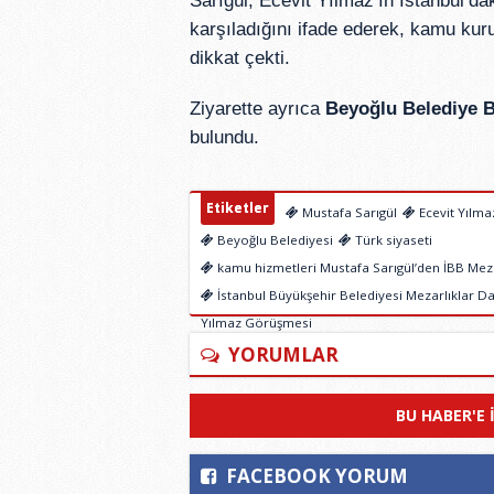
Sarıgül, Ecevit Yılmaz’ın İstanbul’dak
karşıladığını ifade ederek, kamu ku
dikkat çekti.
Ziyarette ayrıca
Beyoğlu Belediye B
bulundu.
Etiketler
Mustafa Sarıgül
Ecevit Yılma
Beyoğlu Belediyesi
Türk siyaseti
kamu hizmetleri Mustafa Sarıgül’den İBB Mezar
İstanbul Büyükşehir Belediyesi Mezarlıklar Da
Yılmaz Görüşmesi
YORUMLAR
BU HABER'E 
FACEBOOK YORUM