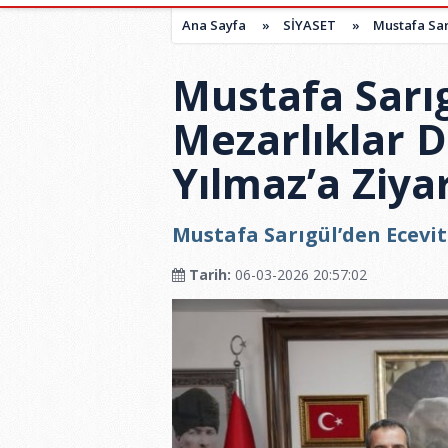
Ana Sayfa
»
SİYASET
»
Mustafa Sar
Mustafa Sarı
Mezarlıklar D
Yılmaz’a Ziya
Mustafa Sarıgül’den Ecevit
Tarih:
06-03-2026 20:57:02