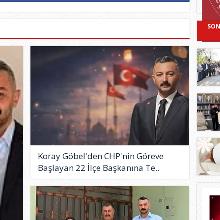
SON
Koray Göbel'den CHP'nin Göreve
Başlayan 22 İlçe Başkanına Te..