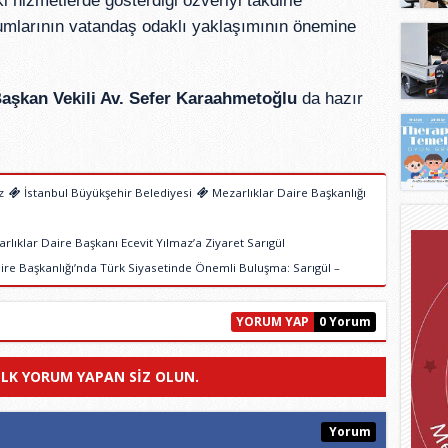
i hizmetlerde gösterdiği özveriyi takdirle
rumlarının vatandaş odaklı yaklaşımının önemine
aşkan Vekili Av. Sefer Karaahmetoğlu
da hazır
z
İstanbul Büyükşehir Belediyesi
Mezarlıklar Daire Başkanlığı
lıklar Daire Başkanı Ecevit Yılmaz’a Ziyaret Sarıgül
ire Başkanlığı’nda Türk Siyasetinde Önemli Buluşma: Sarıgül –
YORUM YAP
0 Yorum
ILK YORUM YAPAN SIZ OLUN.
Yorum