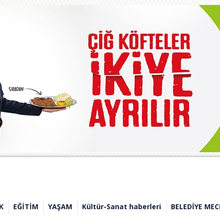
K
EĞİTİM
YAŞAM
Kültür-Sanat haberleri
BELEDİYE MEC