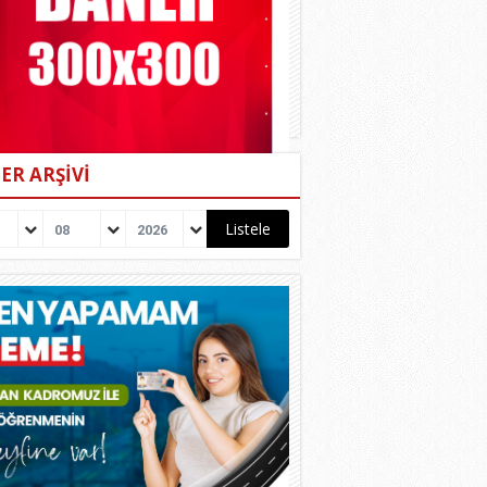
ER ARŞİVİ
08
2026