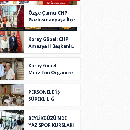
Özge Çamcı CHP
Gaziosmanpaşa İlçe
B..
Koray Göbel: CHP
Amasya İl Başkanlı..
Koray Göbel,
Merzifon Organize
Sana..
PERSONELE ‘İŞ
SÜREKLİLİĞİ
YÖNETİM S..
BEYLİKDÜZÜ’NDE
YAZ SPOR KURSLARI