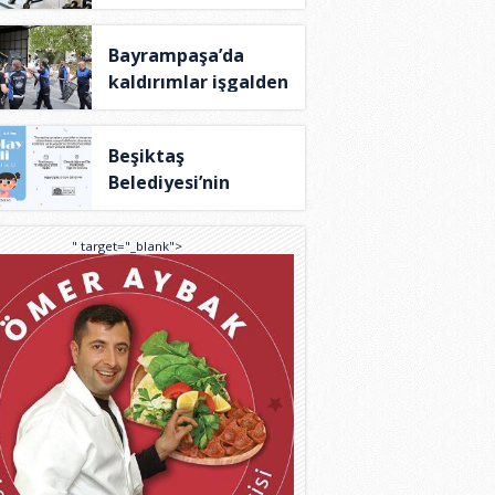
TÜ..
Bayrampaşa’da
kaldırımlar işgalden
..
Beşiktaş
Belediyesi’nin
Theraplay T..
" target="_blank">