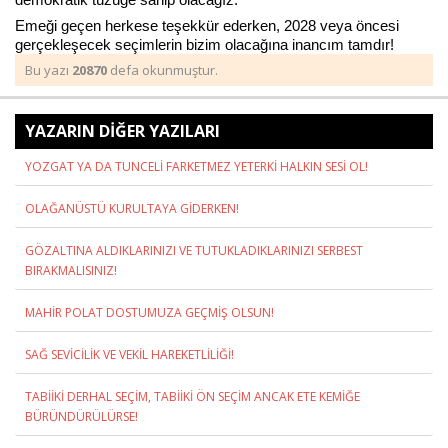
Emeği geçen herkese teşekkür ederken, 2028 veya öncesi
gerçekleşecek seçimlerin bizim olacağına inancım tamdır!
Bu yazı
20870
defa okunmuştur.
Haberin Doğru Adresi.
YAZARIN DİĞER YAZILARI
YOZGAT YA DA TUNCELİ FARKETMEZ YETERKİ HALKIN SESİ OL!
OLAĞANÜSTÜ KURULTAYA GİDERKEN!
GÖZALTINA ALDIKLARINIZI VE TUTUKLADIKLARINIZI SERBEST
BIRAKMALISINIZ!
MAHİR POLAT DOSTUMUZA GEÇMİŞ OLSUN!
SAĞ SEVİCİLİK VE VEKİL HAREKETLİLİĞİ!
TABİİKİ DERHAL SEÇİM, TABİİKİ ÖN SEÇİM ANCAK ETE KEMİĞE
BÜRÜNDÜRÜLÜRSE!