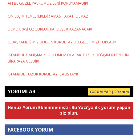
AH BE GÜZEL YAVRUMUZ SENİ KORUYAMADIK!
ÖN SEÇİM TEMEL İLKEDİR AMASI FAKATI OLMAZ!
DEMOKRASİ ÖZGÜRLÜK KARDEŞLİK KAZANACAK!
İL BAŞKANLIĞIMIZ BUGÜN KURULTAY DELGELERİMİZİ TOPLADI!
İSTANBUL DANIŞMA KURULUMUZ OLARAK TÜZÜK DEĞİŞİKLİKLERİ İÇİN
BİRARAYA GELDİK!
İSTANBUL TÜZÜK KURULTAYI ÇALIŞTAYI!
YORUMLAR
YORUM YAP | 0 Yorum
Henüz Yorum Eklenmemiştir.Bu Yazı'ya ilk yorum yapan
siz olun.
FACEBOOK YORUM