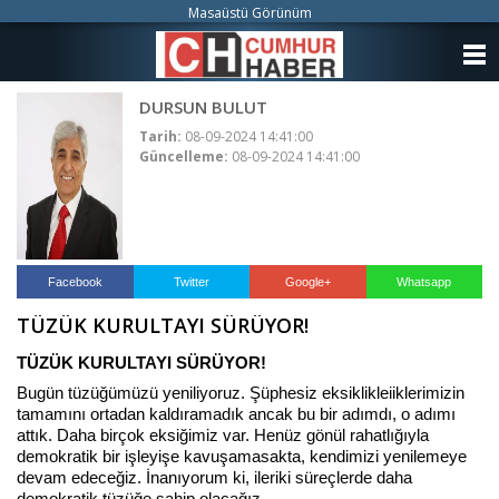
Masaüstü Görünüm
ANASAYFA
DURSUN BULUT
KATEGORİLER
Tarih:
08-09-2024 14:41:00
Güncelleme:
08-09-2024 14:41:00
YAZARLAR
ANKETLER
FOTO GALERİ
Facebook
Twitter
Google+
Whatsapp
TÜZÜK KURULTAYI SÜRÜYOR!
VİDEO GALERİ
TÜZÜK KURULTAYI SÜRÜYOR!
KÜNYE
Bugün tüzüğümüzü yeniliyoruz. Şüphesiz eksiklikleiiklerimizin
tamamını ortadan kaldıramadık ancak bu bir adımdı, o adımı
İLETİŞİM
attık. Daha birçok eksiğimiz var. Henüz gönül rahatlığıyla
demokratik bir işleyişe kavuşamasakta, kendimizi yenilemeye
devam edeceğiz. İnanıyorum ki, ileriki süreçlerde daha
demokratik tüzüğe sahip olacağız.