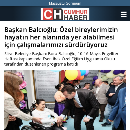
Masaüstü Görünüm
ANASAYFA
Başkan Balcıoğlu: Özel bireylerimizin
KATEGORİLER
hayatın her alanında yer alabilmesi
YAZARLAR
için çalışmalarımızı sürdürüyoruz
Silivri Belediye Başkanı Bora Balcıoğlu, 10-16 Mayıs Engelliler
ANKETLER
Haftası kapsamında Esen İbak Özel Eğitim Uygulama Okulu
tarafından düzenlenen programa katıldı.
FOTO GALERİ
VİDEO GALERİ
KÜNYE
İLETİŞİM