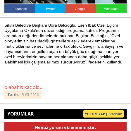
Facebook
Twitter
Google+
Whatsapp
Haberin Doğru Adresi.
Silivri Belediye Başkanı Bora Balcıoğlu, Esen İbak Özel Eğitim
Uygulama Okulu’nun düzenlediği programa katıldı. Programın
ardından değerlendirmelerde bulunan Başkan Balcıoğlu, “Özel
bireylerimizin hazırladığı gösterilere eşlik ederek emeklerine,
mutluluklarına ve sevinçlerine ortak olduk. Sevginin, anlayışın ve
dayanışmanın engelleri aşan en büyük güç olduğuna inanıyor;
özel bireylerimizin hayatın her alanında daha güçlü şekilde yer
alabilmesi için çalışmalarımızı sürdürüyoruz” ifadelerini kullandı.
olabahis kaç oldu
Tarih:
15-05-2026
YORUMLAR
YORUM YAP | 0 Yorum
Henüz yorum eklenmemiştir.