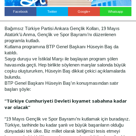
Facebook
Twitter
Google+
Whatsapp
Haberin Doğru Adresi.
Bağımsız Türkiye Partisi Ankara Gençlik Kolları, 19 Mayıs
Atatürk’ü Anma, Gençlik ve Spor Bayramı’nı düzenlenen
programla kutladı.
Kutlama programına BTP Genel Başkanı Hüseyin Baş da
katıldı.
Saygı duruşu ve İstiklal Marşı ile başlayan program şölen
havasında geçti. Hep birlikte söylenen marşlar salonda büyük
coşku oluştururken, Hüseyin Baş dikkat çekici açıklamalarda
bulundu.
BTP Genel Başkanı Hüseyin Baş’ın konuşmasından satır
başları şöyle:
“Türkiye Cumhuriyeti Devleti kıyamet sabahına kadar
var olacak”
“19 Mayıs Gençlik ve Spor Bayramı’nı kutlamak için buradayız.
Türkiye, tarihinde bu kadar şanlı ve büyük başarıların olduğu
dünyadaki tek ülke. Biz millet olarak birliğimizi tesis etmeyi