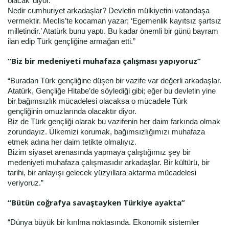
olacak’ diyor.
Nedir cumhuriyet arkadaşlar? Devletin mülkiyetini vatandaşa
vermektir. Meclis’te kocaman yazar; ‘Egemenlik kayıtsız şartsız
milletindir.’ Atatürk bunu yaptı. Bu kadar önemli bir günü bayram
ilan edip Türk gençliğine armağan etti.”
“Biz bir medeniyeti muhafaza çalışması yapıyoruz”
“Buradan Türk gençliğine düşen bir vazife var değerli arkadaşlar.
Atatürk, Gençliğe Hitabe’de söylediği gibi; eğer bu devletin yine
bir bağımsızlık mücadelesi olacaksa o mücadele Türk
gençliğinin omuzlarında olacaktır diyor.
Biz de Türk gençliği olarak bu vazifenin her daim farkında olmak
zorundayız. Ülkemizi korumak, bağımsızlığımızı muhafaza
etmek adına her daim tetikte olmalıyız.
Bizim siyaset arenasında yapmaya çalıştığımız şey bir
medeniyeti muhafaza çalışmasıdır arkadaşlar. Bir kültürü, bir
tarihi, bir anlayışı gelecek yüzyıllara aktarma mücadelesi
veriyoruz.”
“Bütün coğrafya savaştayken Türkiye ayakta”
“Dünya büyük bir kırılma noktasında. Ekonomik sistemler