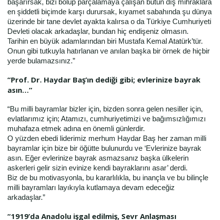
başarırsak, bizi bölüp parçalamaya çalışan bütün dış mihraklara
en şiddetli biçimde karşı durursak, kıyamet sabahında şu dünya
üzerinde bir tane devlet ayakta kalırsa o da Türkiye Cumhuriyeti
Devleti olacak arkadaşlar, bundan hiç endişeniz olmasın.
Tarihin en büyük adamlarından biri Mustafa Kemal Atatürk’tür.
Onun gibi tutkuyla hatırlanan ve anılan başka bir örnek de hiçbir
yerde bulamazsınız.”
“Prof. Dr. Haydar Baş’ın dediği gibi; evlerinize bayrak
asın…”
“Bu milli bayramlar bizler için, bizden sonra gelen nesiller için,
evlatlarımız için; Atamızı, cumhuriyetimizi ve bağımsızlığımızı
muhafaza etmek adına en önemli günlerdir.
O yüzden ebedi liderimiz merhum Haydar Baş her zaman milli
bayramlar için bize bir öğütte bulunurdu ve ‘Evlerinize bayrak
asın. Eğer evlerinize bayrak asmazsanız başka ülkelerin
askerleri gelir sizin evinize kendi bayraklarını asar’ derdi.
Biz de bu motivasyonla, bu kararlılıkla, bu inançla ve bu bilinçle
milli bayramları layıkıyla kutlamaya devam edeceğiz
arkadaşlar.”
“1919’da Anadolu işgal edilmiş, Sevr Anlaşması