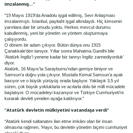
imzalanmış…”
“19 Mayıs 1919’da Anadolu işgal edilmiş, Sevr Anlaşması
imzalanmıştı. İstanbul, payitaht işgal altındaydı. Hiç kimsenin
yarınlara dair bir umudu yoktu. Herkes mevcut durumu
kabullenmiş, yeni bir yönetim ve yöntem oluşturmaya
çalışıyordu.
O dönem bir adam çıkıyor. Bütün dünya onu 1915
Çanakkale’den tanıyor. Yıllar sonra Mahatma Gandhi bile
‘Atatürk İngiliz’i yenene kadar biz tanrıyı İngiliz zannediyorduk’
diyor.
Atatürk, 16 Mayıs’ta Sarayburnu’ndan gemiye biniyor ve
Samsun’a doğru yola çıkıyor. Mustafa Kemal Samsun’a ayak
basıyor ve o büyük yürüyüş orada başlıyor. Yaklaşık 3,5 yıl
süren, çok büyük yokluklarla ve acılarla dolu bir milli mücadele
başlatıyor. O mücadeleyi kazanıyor ve Türkiye Cumhuriyeti’ni
kurarak devleti yeniden ayağa kaldırıyor.”
“Atatürk devletin mülkiyetini vatandaşa verdi”
“Atatürk kendi saltanatını ilan etme imkânı olan bir insan
olmasına rağmen, ‘Hayır, bu devletin yönetim biçimi cumhuriyet