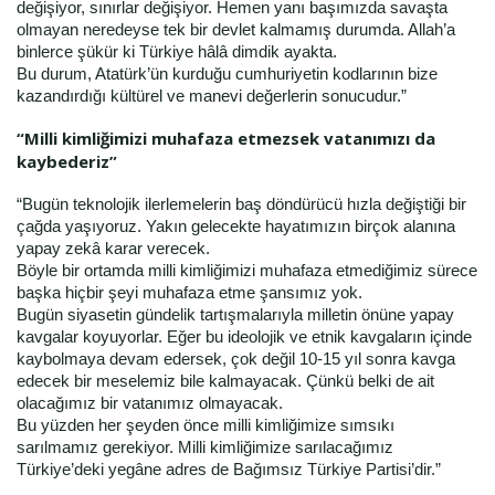
değişiyor, sınırlar değişiyor. Hemen yanı başımızda savaşta
olmayan neredeyse tek bir devlet kalmamış durumda. Allah’a
binlerce şükür ki Türkiye hâlâ dimdik ayakta.
Bu durum, Atatürk’ün kurduğu cumhuriyetin kodlarının bize
kazandırdığı kültürel ve manevi değerlerin sonucudur.”
“Milli kimliğimizi muhafaza etmezsek vatanımızı da
kaybederiz”
“Bugün teknolojik ilerlemelerin baş döndürücü hızla değiştiği bir
çağda yaşıyoruz. Yakın gelecekte hayatımızın birçok alanına
yapay zekâ karar verecek.
Böyle bir ortamda milli kimliğimizi muhafaza etmediğimiz sürece
başka hiçbir şeyi muhafaza etme şansımız yok.
Bugün siyasetin gündelik tartışmalarıyla milletin önüne yapay
kavgalar koyuyorlar. Eğer bu ideolojik ve etnik kavgaların içinde
kaybolmaya devam edersek, çok değil 10-15 yıl sonra kavga
edecek bir meselemiz bile kalmayacak. Çünkü belki de ait
olacağımız bir vatanımız olmayacak.
Bu yüzden her şeyden önce milli kimliğimize sımsıkı
sarılmamız gerekiyor. Milli kimliğimize sarılacağımız
Türkiye’deki yegâne adres de Bağımsız Türkiye Partisi’dir.”