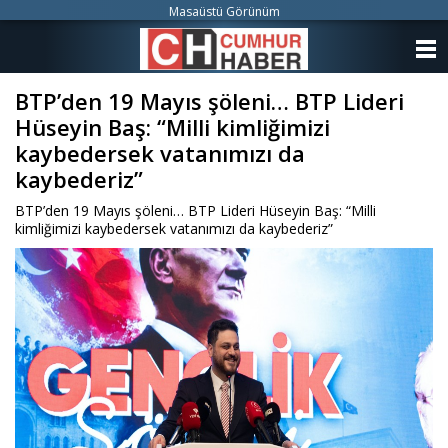
Masaüstü Görünüm
ANASAYFA
BTP’den 19 Mayıs şöleni… BTP Lideri
KATEGORİLER
Hüseyin Baş: “Milli kimliğimizi
YAZARLAR
kaybedersek vatanımızı da
kaybederiz”
ANKETLER
BTP’den 19 Mayıs şöleni… BTP Lideri Hüseyin Baş: “Milli
kimliğimizi kaybedersek vatanımızı da kaybederiz”
FOTO GALERİ
VİDEO GALERİ
KÜNYE
İLETİŞİM