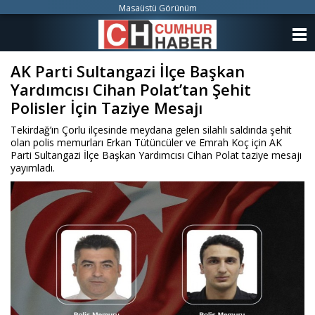
Masaüstü Görünüm
ANASAYFA
AK Parti Sultangazi İlçe Başkan
KATEGORİLER
Yardımcısı Cihan Polat’tan Şehit
YAZARLAR
Polisler İçin Taziye Mesajı
Tekirdağ’ın Çorlu ilçesinde meydana gelen silahlı saldırıda şehit
ANKETLER
olan polis memurları Erkan Tütüncüler ve Emrah Koç için AK
Parti Sultangazi İlçe Başkan Yardımcısı Cihan Polat taziye mesajı
yayımladı.
FOTO GALERİ
VİDEO GALERİ
KÜNYE
İLETİŞİM