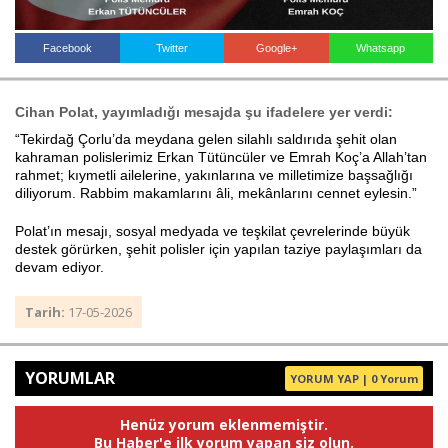
Facebook
Twitter
Google+
Whatsapp
Haberin Doğru Adresi.
Cihan Polat, yayımladığı mesajda şu ifadelere yer verdi:
“Tekirdağ Çorlu’da meydana gelen silahlı saldırıda şehit olan
kahraman polislerimiz Erkan Tütüncüler ve Emrah Koç’a Allah’tan
rahmet; kıymetli ailelerine, yakınlarına ve milletimize başsağlığı
diliyorum. Rabbim makamlarını âli, mekânlarını cennet eylesin.”
Polat’ın mesajı, sosyal medyada ve teşkilat çevrelerinde büyük
destek görürken, şehit polisler için yapılan taziye paylaşımları da
devam ediyor.
Tarih:
17-05-2026
YORUMLAR
YORUM YAP | 0 Yorum
Henüz yorum eklenmemiştir.
Bu Haber'e ilk yorum yapan siz olun.