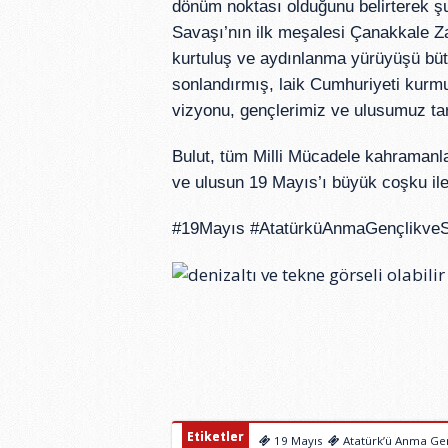
dönüm noktası olduğunu belirterek şu 
Savaşı’nın ilk meşalesi Çanakkale Za
kurtuluş ve aydınlanma yürüyüşü bütü
sonlandırmış, laik Cumhuriyeti kurmu
vizyonu, gençlerimiz ve ulusumuz tar
Bulut, tüm Milli Mücadele kahramanlar
ve ulusun 19 Mayıs’ı büyük coşku ile
#19Mayıs #AtatürküAnmaGençlikve
Etiketler
19 Mayıs
Atatürk’ü Anma Gen