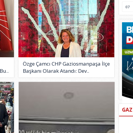
07
Özge Çamcı CHP Gaziosmanpaşa İlçe
Bu..
Başkanı Olarak Atandı: Dev..
GAZ