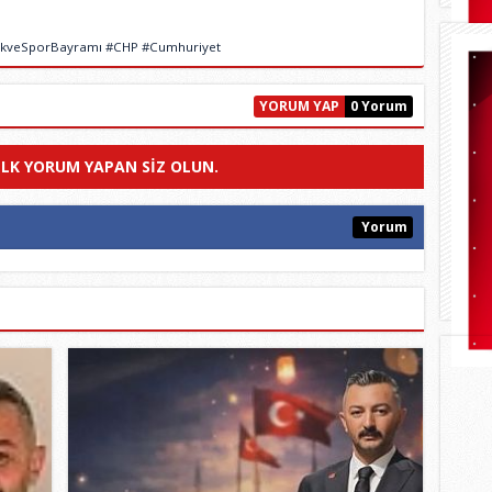
ikveSporBayramı #CHP #Cumhuriyet
YORUM YAP
0 Yorum
ILK YORUM YAPAN SIZ OLUN.
Yorum