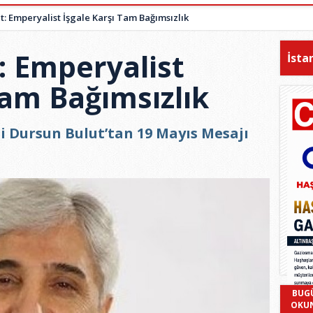
t: Emperyalist İşgale Karşı Tam Bağımsızlık
: Emperyalist
İsta
Tam Bağımsızlık
si Dursun Bulut’tan 19 Mayıs Mesajı
BUG
OKU