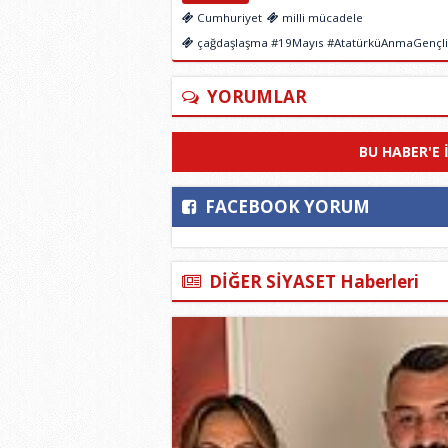
Cumhuriyet
milli mücadele
çağdaşlaşma #19Mayıs #AtatürküAnmaGençl
YORUMLAR
BU HABER'E 
FACEBOOK YORUM
DİĞER SİYASET Haberleri