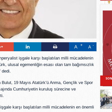
A
A
eryalist işgale karşı başlatılan milli mücadelenin 
rk, ulusal egemenliğin esası olan tam bağımsızlık 
 dedi.
SON
 Bulut, 19 Mayıs Atatürk’ü Anma, Gençlik ve Spor 
ajında Cumhuriyetin kuruluş sürecine ve 
i.
şgale karşı başlatılan milli mücadelenin en önemli 