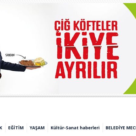
K
EĞİTİM
YAŞAM
Kültür-Sanat haberleri
BELEDİYE MEC