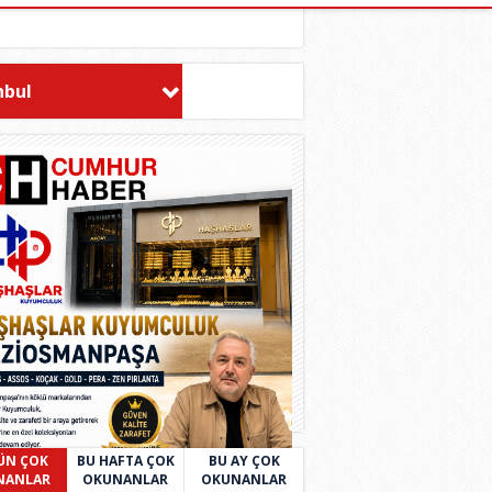
nbul
ÜN ÇOK
BU HAFTA ÇOK
BU AY ÇOK
NANLAR
OKUNANLAR
OKUNANLAR