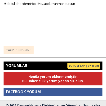
@abdullahozdemirbb @av.abdurrahmandursun
Tarih:
19-05-2026
YORUMLAR
YORUM YAP | 0 Yorum
Henüz yorum eklenmemiştir.
Bu Haber'e ilk yorum yapan siz olun.
FACEBOOK YORUM
© 2026 CumhurHaber - Türkiye'den ve Dünya'dan Sondakika