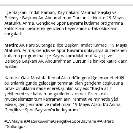
İlçe Başkanı İmdat Kamacı, Kaymakam Mahmut Kaşıkçı ve 
Belediye Başkanı Av. Abdurrahman Dursun ile birlikte 19 Mayıs 
Haberin Doğru Adresi.
Atatürk’ü Anma, Gençlik ve Spor Bayramı kutlama programına 
katıldıklarını belirterek gençlerin heyecanına ortak olduklarını 
vurguladı.
Metin:
 AK Parti Sultangazi İlçe Başkanı İmdat Kamacı, 19 Mayıs 
Atatürk’ü Anma, Gençlik ve Spor Bayramı dolayısıyla düzenlenen 
kutlama programına İlçe Kaymakamı Mahmut Kaşıkçı ve 
Belediye Başkanı Av. Abdurrahman Dursun ile birlikte katıldıklarını 
açıkladı.
Kamacı, Gazi Mustafa Kemal Atatürk’ün gençliğe emanet ettiği 
bu anlamlı günde geleceğin teminatı olan gençlerin coşkusuna 
ortak olduklarını ifade ederek şunları söyledi: “Başta aziz 
şehitlerimiz ve kahraman gazilerimiz olmak üzere, milli 
mücadelemizin tüm kahramanlarını rahmet ve minnetle yâd 
ediyor; gençlerimizin ve milletimizin 19 Mayıs Atatürk’ü Anma, 
Gençlik ve Spor Bayramı’nı kutluyorum.”
#19Mayıs #AtatürküAnmaGençlikveSporBayramı #AKParti 
#Sultangazi