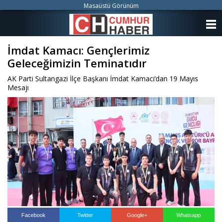
Masaüstü Görünüm
ANASAYFA
İmdat Kamacı: Gençlerimiz
KATEGORİLER
Geleceğimizin Teminatıdır
YAZARLAR
AK Parti Sultangazi İlçe Başkanı İmdat Kamacı’dan 19 Mayıs
Mesajı
ANKETLER
FOTO GALERİ
VİDEO GALERİ
KÜNYE
İLETİŞİM
Facebook
Twitter
Google+
Whatsapp