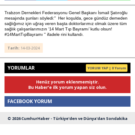
Trabzon Dernekleri Federasyonu Genel Başkanı İsmail Şatıroğlu
mesajında şunları söyledi:" Her koşulda, gece gündüz demeden
Haberin Doğru Adresi.
sağlığımız için uğraş veren başta doktorlarımız olmak üzere tüm
sağlık çalışanlarımızın ‘14 Mart Tıp Bayramı’ kutlu olsun!
#14MartTıpBayramı '' ifadele rini kullandı.
Tarih:
14-03-2024
YORUMLAR
YORUM YAP | 0 Yorum
Henüz yorum eklenmemiştir.
Bu Haber'e ilk yorum yapan siz olun.
FACEBOOK YORUM
© 2026 CumhurHaber - Türkiye'den ve Dünya'dan Sondakika
Yorum
Haberleri