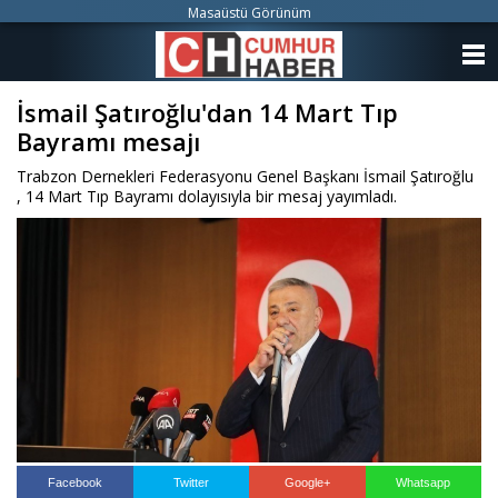
Masaüstü Görünüm
ANASAYFA
İsmail Şatıroğlu'dan 14 Mart Tıp
KATEGORİLER
Bayramı mesajı
YAZARLAR
Trabzon Dernekleri Federasyonu Genel Başkanı İsmail Şatıroğlu
, 14 Mart Tıp Bayramı dolayısıyla bir mesaj yayımladı.
ANKETLER
FOTO GALERİ
VİDEO GALERİ
KÜNYE
İLETİŞİM
Facebook
Twitter
Google+
Whatsapp