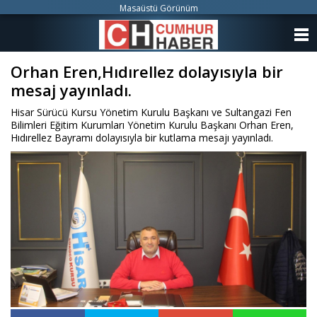
Masaüstü Görünüm
ANASAYFA
Orhan Eren,Hıdırellez dolayısıyla bir
KATEGORİLER
mesaj yayınladı.
YAZARLAR
Hisar Sürücü Kursu Yönetim Kurulu Başkanı ve Sultangazi Fen
Bilimleri Eğitim Kurumları Yönetim Kurulu Başkanı Orhan Eren,
ANKETLER
Hıdırellez Bayramı dolayısıyla bir kutlama mesajı yayınladı.
FOTO GALERİ
VİDEO GALERİ
KÜNYE
İLETİŞİM