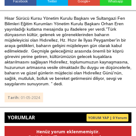
Facebook
Twitter
Google+
Whatsapp
Hisar Sürücü Kursu Yönetim Kurulu Başkanı ve Sultangazi Fen
Haberin Doğru Adresi.
Bilimleri Eğitim Kurumları Yönetim Kurulu Başkanı Orhan Eren
yayınladığı kutlama mesajında şu ifadelere yer verdi."Türk
dünyasının kültür, gelenek ve göreneklerinden baharın
müjdeleyicisi olan Hıdırellez, Hz. Hızır ile İlyas Peygamber'in bir
araya geldikleri, baharın gelişini müjdeleyen gün olarak kabul
edilmektedir. Geçmişle geleceğimiz arasında önemli bir köprü
görevini yerine getiren, kültürümüzün gelecek kuşaklara
aktarılmasını sağlayan Hıdırellez, toplumumuzun kaynaşmasına,
huzurunun artmasına vesile olmaktadır.Bu duygu ve düşüncelerle,
baharın ve güzel günlerin müjdecisi olan Hıdırellez Günü'nün,
sağlık, mutluluk, bolluk ve bereket getirmesini diliyor, sevgi ve
saygılarımı sunuyorum. ” dedi.
Tarih:
01-05-2024
YORUMLAR
YORUM YAP | 0 Yorum
Henüz yorum eklenmemiştir.