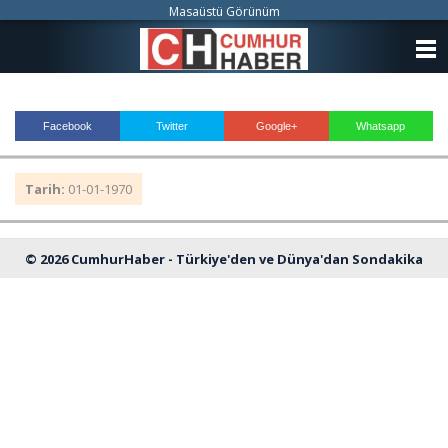
Masaüstü Görünüm
ANASAYFA
KATEGORİLER
Facebook
Twitter
Google+
Whatsapp
YAZARLAR
Tarih:
01-01-1970
ANKETLER
FOTO GALERİ
© 2026 CumhurHaber - Türkiye'den ve Dünya'dan Sondakika
VİDEO GALERİ
Haberleri
KÜNYE
İLETİŞİM