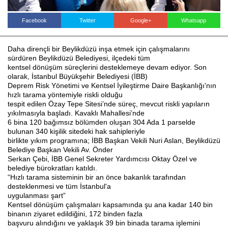
Facebook
Twitter
Google+
Whatsapp
Haberin Doğru Adresi.
Daha dirençli bir Beylikdüzü inşa etmek için çalışmalarını
sürdüren Beylikdüzü Belediyesi, ilçedeki tüm
kentsel dönüşüm süreçlerini desteklemeye devam ediyor. Son
olarak, İstanbul Büyükşehir Belediyesi (İBB)
Deprem Risk Yönetimi ve Kentsel İyileştirme Daire Başkanlığı'nın
hızlı tarama yöntemiyle riskli olduğu
tespit edilen Özay Tepe Sitesi’nde süreç, mevcut riskli yapıların
yıkılmasıyla başladı. Kavaklı Mahallesi’nde
6 bina 120 bağımsız bölümden oluşan 304 Ada 1 parselde
bulunan 340 kişilik sitedeki hak sahipleriyle
birlikte yıkım programına; İBB Başkan Vekili Nuri Aslan, Beylikdüzü
Belediye Başkan Vekili Av. Önder
Serkan Çebi, İBB Genel Sekreter Yardımcısı Oktay Özel ve
belediye bürokratları katıldı.
“Hızlı tarama sisteminin bir an önce bakanlık tarafından
desteklenmesi ve tüm İstanbul'a
uygulanması şart”
Kentsel dönüşüm çalışmaları kapsamında şu ana kadar 140 bin
binanın ziyaret edildiğini, 172 binden fazla
başvuru alındığını ve yaklaşık 39 bin binada tarama işlemini