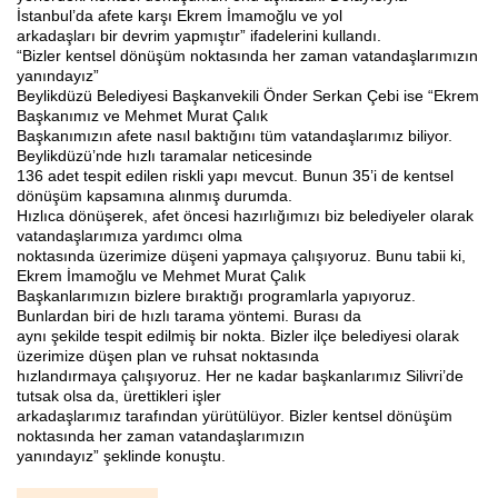
İstanbul’da afete karşı Ekrem İmamoğlu ve yol
arkadaşları bir devrim yapmıştır” ifadelerini kullandı.
“Bizler kentsel dönüşüm noktasında her zaman vatandaşlarımızın
yanındayız”
Beylikdüzü Belediyesi Başkanvekili Önder Serkan Çebi ise “Ekrem
Başkanımız ve Mehmet Murat Çalık
Başkanımızın afete nasıl baktığını tüm vatandaşlarımız biliyor.
Beylikdüzü’nde hızlı taramalar neticesinde
136 adet tespit edilen riskli yapı mevcut. Bunun 35’i de kentsel
dönüşüm kapsamına alınmış durumda.
Hızlıca dönüşerek, afet öncesi hazırlığımızı biz belediyeler olarak
vatandaşlarımıza yardımcı olma
noktasında üzerimize düşeni yapmaya çalışıyoruz. Bunu tabii ki,
Ekrem İmamoğlu ve Mehmet Murat Çalık
Başkanlarımızın bizlere bıraktığı programlarla yapıyoruz.
Bunlardan biri de hızlı tarama yöntemi. Burası da
aynı şekilde tespit edilmiş bir nokta. Bizler ilçe belediyesi olarak
üzerimize düşen plan ve ruhsat noktasında
hızlandırmaya çalışıyoruz. Her ne kadar başkanlarımız Silivri’de
tutsak olsa da, ürettikleri işler
arkadaşlarımız tarafından yürütülüyor. Bizler kentsel dönüşüm
noktasında her zaman vatandaşlarımızın
yanındayız” şeklinde konuştu.