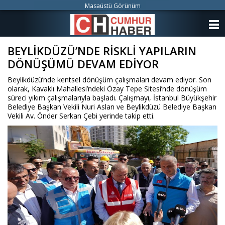
Masaüstü Görünüm
ANASAYFA
BEYLİKDÜZÜ’NDE RİSKLİ YAPILARIN
KATEGORİLER
DÖNÜŞÜMÜ DEVAM EDİYOR
YAZARLAR
Beylikdüzü’nde kentsel dönüşüm çalışmaları devam ediyor. Son
olarak, Kavaklı Mahallesi’ndeki Özay Tepe Sitesi’nde dönüşüm
ANKETLER
süreci yıkım çalışmalarıyla başladı. Çalışmayı, İstanbul Büyükşehir
Belediye Başkan Vekili Nuri Aslan ve Beylikdüzü Belediye Başkan
Vekili Av. Önder Serkan Çebi yerinde takip etti.
FOTO GALERİ
VİDEO GALERİ
KÜNYE
İLETİŞİM