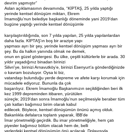
devrim yapmıştır”
Aslan açıklamasının devamında, “KİPTAŞ, 25 yılda yaptığı
yerinde kentsel dönüşüm miktarı, Ekrem
İmamoğlu’nun belediye başkanlığı döneminde yani 2019’dan
bugüne yaptığı yerinde kentsel dönüşümle
karşılaştırıldığında, son 7 yılda yapılan, 25 yılda yapılanlardan
daha fazla. KİPTAŞ’ın boş bir araziye yapı
yapması ayrı bir şey, yerinde kentsel dönüşüm yapması ayrı bir
şey. Bu da halkın yanında olmak ne demek,
onun en güzel göstergesi. Bu ülke, çeşitli kültürlerle bir arada. 30
yıldır yaşadığınız binadan birinizi
Silivri’ye, birinizi Arnavutköy’e, birinizi Esenyurt’a gönderdiğinizde
o kavram bozuluyor. Oysa ki biz,
vatandaşı bulunduğu yerde depreme ve afete karşı korumak için
mücadele ediyoruz. Bununla da çok
başarılıyız. Ekrem İmamoğlu Başkanımızın seçildiğinden beri ilk
kez 1999 depreminden itibaren, yürütülen
süreçle; 2019’dan sonra İmamoğlu’nun seçilmesiyle beraber tüm
çatı katları bağımsız birim olarak kabul
edilecek. Böylece, kentsel dönüşümün önünü açmış olduk.
Bakanlıkla defalarca toplantı yaparak, İBB’de
İmar yönetmeliği geçirdik. Bu imar yönetmeliğiyle, hem çatı
piyesler bağımsız bölüm olacak hem de, belli
yerlerdeki kentsel dönüşümün önü açılacak. Dolayısıyla