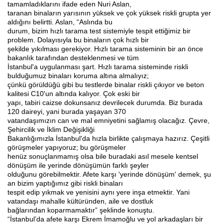
tamamladıklarını ifade eden Nuri Aslan,
taranan binaların yarısının yüksek ve çok yüksek riskli grupta yer
aldığını belirtti. Aslan, “Aslında bu
durum, bizim hızlı tarama test sistemiyle tespit ettiğimiz bir
problem. Dolayısıyla bu binaların çok hızlı bir
şekilde yıkılması gerekiyor. Hızlı tarama sisteminin bir an önce
bakanlık tarafından desteklenmesi ve tüm
İstanbul'a uygulanması şart. Hızlı tarama sisteminde riskli
bulduğumuz binaları koruma altına almalıyız;
çünkü görüldüğü gibi bu testlerde binalar riskli çıkıyor ve beton
kalitesi C10'un altında kalıyor. Çok eski bir
yapı, tabiri caizse dokunsanız devrilecek durumda. Biz burada
120 daireyi, yani burada yaşayan 370
vatandaşımızın can ve mal emniyetini sağlamış olacağız. Çevre,
Şehircilik ve İklim Değişikliği
Bakanlığımızla İstanbul'da hızla birlikte çalışmaya hazırız. Çeşitli
görüşmeler yapıyoruz; bu görüşmeler
henüz sonuçlanmamış olsa bile buradaki asıl mesele kentsel
dönüşüm ile yerinde dönüşümün farklı şeyler
olduğunu görebilmektir. Afete karşı 'yerinde dönüşüm' demek, şu
an bizim yaptığımız gibi riskli binaları
tespit edip yıkmak ve yenisini aynı yere inşa etmektir. Yani
vatandaşı mahalle kültüründen, aile ve dostluk
bağlarından koparmamaktır” şeklinde konuştu.
“İstanbul’da afete karşı Ekrem İmamoğlu ve yol arkadaşları bir