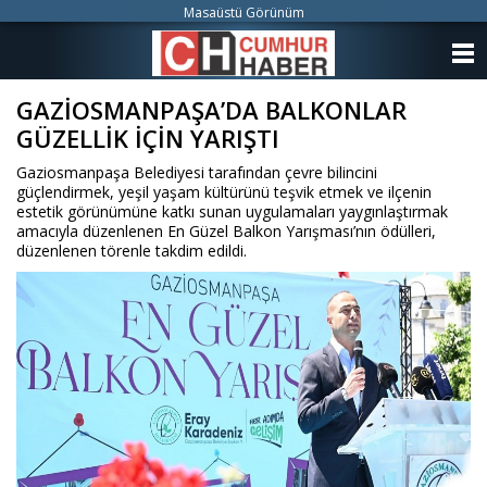
Masaüstü Görünüm
ANASAYFA
GAZİOSMANPAŞA’DA BALKONLAR
KATEGORİLER
GÜZELLİK İÇİN YARIŞTI
YAZARLAR
Gaziosmanpaşa Belediyesi tarafından çevre bilincini
güçlendirmek, yeşil yaşam kültürünü teşvik etmek ve ilçenin
ANKETLER
estetik görünümüne katkı sunan uygulamaları yaygınlaştırmak
amacıyla düzenlenen En Güzel Balkon Yarışması’nın ödülleri,
düzenlenen törenle takdim edildi.
FOTO GALERİ
VİDEO GALERİ
KÜNYE
İLETİŞİM