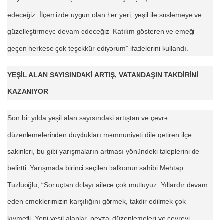
edeceğiz. İlçemizde uygun olan her yeri, yeşil ile süslemeye ve
güzelleştirmeye devam edeceğiz. Katılım gösteren ve emeği
geçen herkese çok teşekkür ediyorum” ifadelerini kullandı.
YEŞİL ALAN SAYISINDAKİ ARTIŞ, VATANDAŞIN TAKDİRİNİ
KAZANIYOR
Son bir yılda yeşil alan sayısındaki artıştan ve çevre
düzenlemelerinden duydukları memnuniyeti dile getiren ilçe
sakinleri, bu gibi yarışmaların artması yönündeki taleplerini de
belirtti. Yarışmada birinci seçilen balkonun sahibi Mehtap
Tuzluoğlu, “Sonuçtan dolayı ailece çok mutluyuz. Yıllardır devam
eden emeklerimizin karşılığını görmek, takdir edilmek çok
kıymetli. Yeni yeşil alanlar, peyzaj düzenlemeleri ve çevreyi