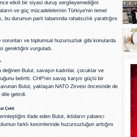
ce etkili bir siyasi duruş sergileyemediğini
maların ve güç mücadelelerinin Türkiye'nin temel
k, bu durumun parti tabanında rahatsızlık yarattığını
e sorunları ve toplumsal huzursuzluk gibi konularda
si gerektiğini vurguladı.
”
 değinen Bulut, savaşın kadınlar, çocuklar ve
uğunu belirtti. CHP'nin savaş karşıtı güçlü bir
savunan Bulut, yaklaşan NATO Zirvesi öncesinde de
dile getirdi.
at Çekti
rinleştiğini ifade eden Bulut, iktidarın yabancı
toplumun farklı kesimlerinde huzursuzluğun arttığını