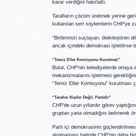
karar verdiğini hatırlattı.
Tarafların çözüm üretmek yerine gerili
kullanılan sert söylemlerin CHP'ye zar
“Birbirimizi suçlayan, ötekileştiren di
ancak içindeki demokrasi işletilirse b
“Temiz Eller Komisyonu Kurulmalı”
Bulut, CHP'nin belediyelerde ortaya a
mekanizmalarını işletmesi gerektiği
“Temiz Eller Komisyonu” kurulması ç
“Tarafım Kişiler Değil, Partidir”
CHP'de uzun yıllardır görev yaptığını
gruptan yana olmadığını belirterek ön
Parti içi demokrasinin güçlendirilmes
alınmaması halinde CHP'nin daha büy