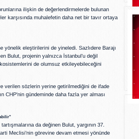
orunlarına ilişkin de değerlendirmelerde bulunan
er karşısında muhalefetin daha net bir tavır ortaya
 yönelik eleştirilerini de yineledi. Sazlıdere Barajı
n Bulut, projenin yalnızca İstanbul'u değil
sistemlerini de olumsuz etkileyebileceğini
 verilen sözlerin yerine getirilmediğini de ifade
arın CHP'nin gündeminde daha fazla yer alması
bilir”
artışmalarına da değinen Bulut, yargının 37.
rti Meclisi'nin görevine devam etmesi yönünde