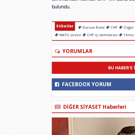
bulundu.
Etiketler
Dursun Bulut
CHP
Özgür 
NATO zirvesi
CHP içi demokrasi
Temiz 
YORUMLAR
BU HABER'E 
FACEBOOK YORUM
DİĞER SİYASET Haberleri