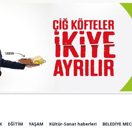
K
EĞİTİM
YAŞAM
Kültür-Sanat haberleri
BELEDİYE MEC