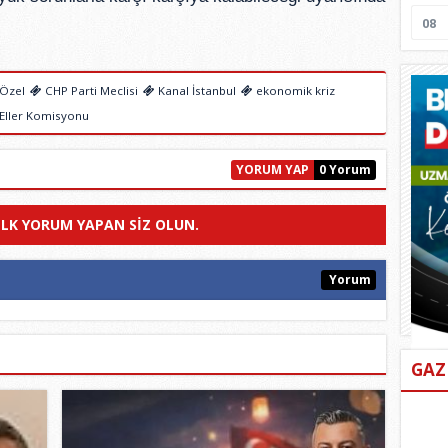
08
Özel
CHP Parti Meclisi
Kanal İstanbul
ekonomik kriz
Eller Komisyonu
YORUM YAP
0 Yorum
ILK YORUM YAPAN SIZ OLUN.
Yorum
GAZ