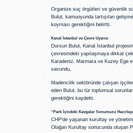
Organize suç örgütleri ve güvenlik s
Bulut, kamuoyunda tartışılan gelişmel
koyması gerektiğini belirtti.
Kanal İstanbul ve Çevre Uyarısı
Dursun Bulut, Kanal İstanbul projesine
çevresindeki yapılaşmaya dikkat çeke
Karadeniz, Marmara ve Kuzey Ege eko
savundu.
Madencilik sektöründe çalışan işçilere
eden Bulut, bu tür toplumsal sorunl
gerektiğini kaydetti.
“Parti İçindeki Kavgalar Sonumuzu Hazırlaya
CHP'de yaşanan kurultay ve yönetim t
Olağan Kurultay sonucunda oluşan Pa