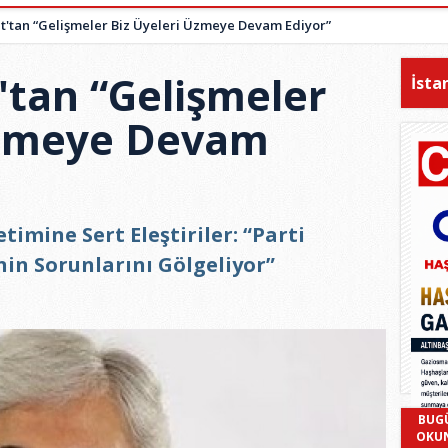
t'tan “Gelişmeler Biz Üyeleri Üzmeye Devam Ediyor”
'tan “Gelişmeler
İsta
Üzmeye Devam
imine Sert Eleştiriler: “Parti
nin Sorunlarını Gölgeliyor”
BUG
OKU