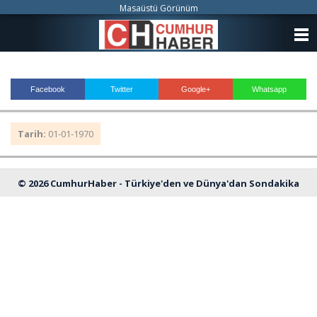
Masaüstü Görünüm
ANASAYFA
KATEGORİLER
Facebook
Twitter
Google+
Whatsapp
YAZARLAR
Tarih:
01-01-1970
ANKETLER
FOTO GALERİ
© 2026 CumhurHaber - Türkiye'den ve Dünya'dan Sondakika
VİDEO GALERİ
Haberleri
KÜNYE
İLETİŞİM