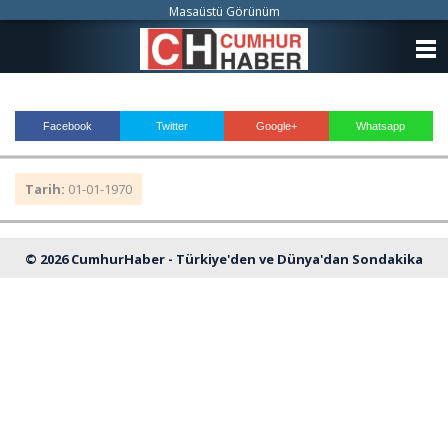
Masaüstü Görünüm
ANASAYFA
KATEGORİLER
Facebook
Twitter
Google+
Whatsapp
YAZARLAR
Tarih:
01-01-1970
ANKETLER
FOTO GALERİ
© 2026 CumhurHaber - Türkiye'den ve Dünya'dan Sondakika
VİDEO GALERİ
Haberleri
KÜNYE
İLETİŞİM