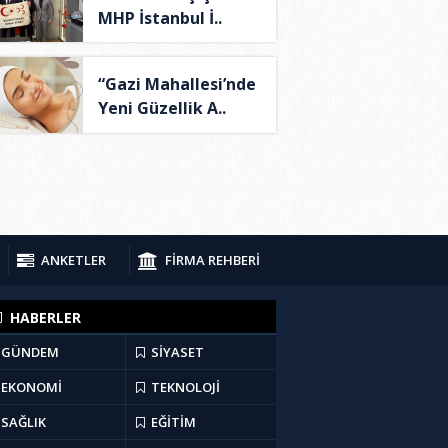
MHP İstanbul İ..
“Gazi Mahallesi’nde
Yeni Güzellik A..
ANKETLER
FİRMA REHBERİ
HABERLER
GÜNDEM
SİYASET
EKONOMİ
TEKNOLOJİ
SAĞLIK
EĞİTİM