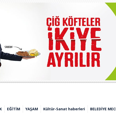
K
EĞİTİM
YAŞAM
Kültür-Sanat haberleri
BELEDİYE MEC