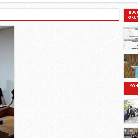
BUG
OKU
SON