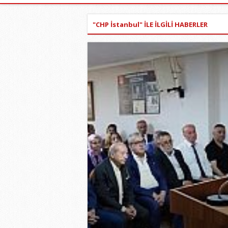
"CHP İstanbul" İLE İLGİLİ HABERLER