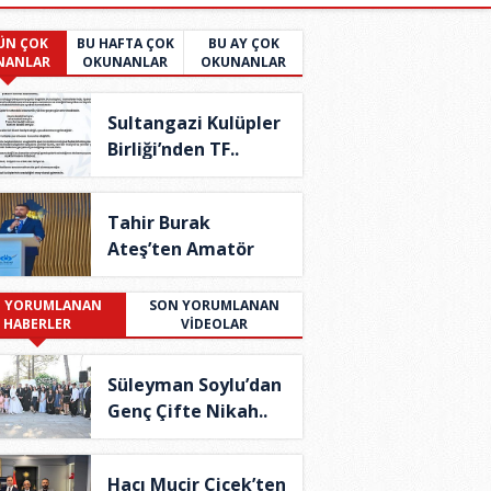
ÜN ÇOK
BU HAFTA ÇOK
BU AY ÇOK
NANLAR
OKUNANLAR
OKUNANLAR
Sultangazi Kulüpler
Birliği’nden TF..
Tahir Burak
Ateş’ten Amatör
Spor İç..
 YORUMLANAN
SON YORUMLANAN
HABERLER
VİDEOLAR
Süleyman Soylu’dan
Genç Çifte Nikah..
Hacı Mucir Çiçek’ten