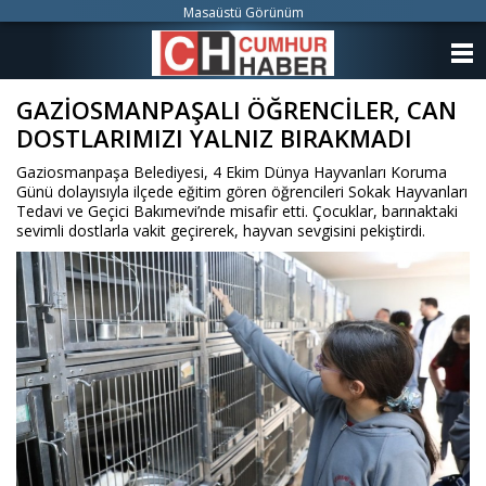
Masaüstü Görünüm
ANASAYFA
GAZİOSMANPAŞALI ÖĞRENCİLER, CAN
KATEGORİLER
DOSTLARIMIZI YALNIZ BIRAKMADI
YAZARLAR
Gaziosmanpaşa Belediyesi, 4 Ekim Dünya Hayvanları Koruma
Günü dolayısıyla ilçede eğitim gören öğrencileri Sokak Hayvanları
ANKETLER
Tedavi ve Geçici Bakımevi’nde misafir etti. Çocuklar, barınaktaki
sevimli dostlarla vakit geçirerek, hayvan sevgisini pekiştirdi.
FOTO GALERİ
VİDEO GALERİ
KÜNYE
İLETİŞİM