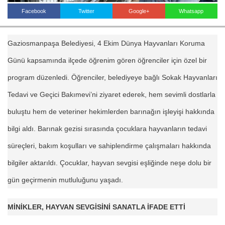
Facebook
Twitter
Google+
Whatsapp
Haberin Doğru Adresi.
Gaziosmanpaşa Belediyesi, 4 Ekim Dünya Hayvanları Koruma
Günü kapsamında ilçede öğrenim gören öğrenciler için özel bir
program düzenledi. Öğrenciler, belediyeye bağlı Sokak Hayvanları
Tedavi ve Geçici Bakımevi’ni ziyaret ederek, hem sevimli dostlarla
buluştu hem de veteriner hekimlerden barınağın işleyişi hakkında
bilgi aldı. Barınak gezisi sırasında çocuklara hayvanların tedavi
süreçleri, bakım koşulları ve sahiplendirme çalışmaları hakkında
bilgiler aktarıldı. Çocuklar, hayvan sevgisi eşliğinde neşe dolu bir
gün geçirmenin mutluluğunu yaşadı.
MİNİKLER, HAYVAN SEVGİSİNİ SANATLA İFADE ETTİ