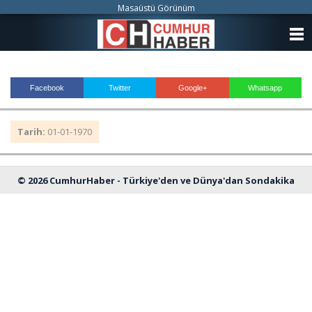
Masaüstü Görünüm
ANASAYFA
KATEGORİLER
Facebook
Twitter
Google+
Whatsapp
YAZARLAR
Tarih:
01-01-1970
ANKETLER
FOTO GALERİ
© 2026 CumhurHaber - Türkiye'den ve Dünya'dan Sondakika
VİDEO GALERİ
Haberleri
KÜNYE
İLETİŞİM