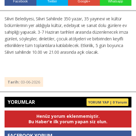
Facebook
Twitter
Google+
Whatsapp
Silivri Belediyesi, Silivri Sahilinde 350 yazar, 35 yayınevi ve kültür
Haberin Doğru Adresi.
bölümlerinin yer aldığıyla kültür, edebiyat ve sanat dolu günlere ev
sahipliği yapacak. 3-7 Haziran tarihleri arasında düzenlenecek imza
günleri, söyleşiler, dinletiler, çocuk atölyeleri ve birbirinden keyifli
etkinliklere tüm toplantılara katılabilecek. Etkinlik, 5 gün boyunca
Silivri sahilinde 10.00 ve 21.00 arasında açık olacak.
Tarih:
03-06-2026
YORUMLAR
YORUM YAP | 0 Yorum
Henüz yorum eklenmemiştir.
Bu Haber'e ilk yorum yapan siz olun.
FACEBOOK YORUM