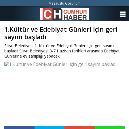
Masaüstü Görünüm
ANASAYFA
1.Kültür ve Edebiyat Günleri için geri
KATEGORİLER
sayım başladı
YAZARLAR
Silivri Belediyesi 1. Kültür ve Edebiyat Günleri için geri sayım
başladı! Silivri Belediyesi 3-7 Haziran tarihleri arasında Edebiyat
ANKETLER
Günlerine ev sahipliği yapacak.
FOTO GALERİ
VİDEO GALERİ
KÜNYE
İLETİŞİM