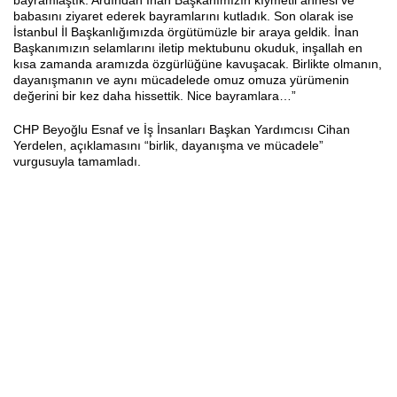
bayramlaştık. Ardından İnan Başkanımızın kıymetli annesi ve
babasını ziyaret ederek bayramlarını kutladık. Son olarak ise
İstanbul İl Başkanlığımızda örgütümüzle bir araya geldik. İnan
Başkanımızın selamlarını iletip mektubunu okuduk, inşallah en
kısa zamanda aramızda özgürlüğüne kavuşacak. Birlikte olmanın,
dayanışmanın ve aynı mücadelede omuz omuza yürümenin
değerini bir kez daha hissettik. Nice bayramlara…”
CHP Beyoğlu Esnaf ve İş İnsanları Başkan Yardımcısı Cihan
Yerdelen, açıklamasını “birlik, dayanışma ve mücadele”
vurgusuyla tamamladı.