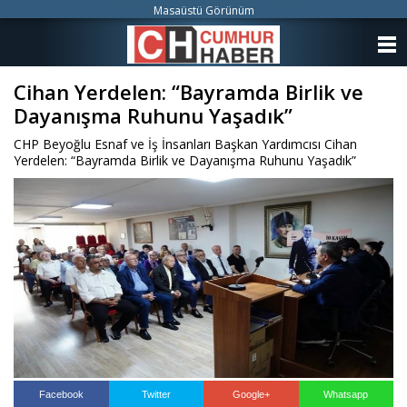
Masaüstü Görünüm
ANASAYFA
Cihan Yerdelen: “Bayramda Birlik ve
KATEGORİLER
Dayanışma Ruhunu Yaşadık”
YAZARLAR
CHP Beyoğlu Esnaf ve İş İnsanları Başkan Yardımcısı Cihan
Yerdelen: “Bayramda Birlik ve Dayanışma Ruhunu Yaşadık”
ANKETLER
FOTO GALERİ
VİDEO GALERİ
KÜNYE
İLETİŞİM
Facebook
Twitter
Google+
Whatsapp