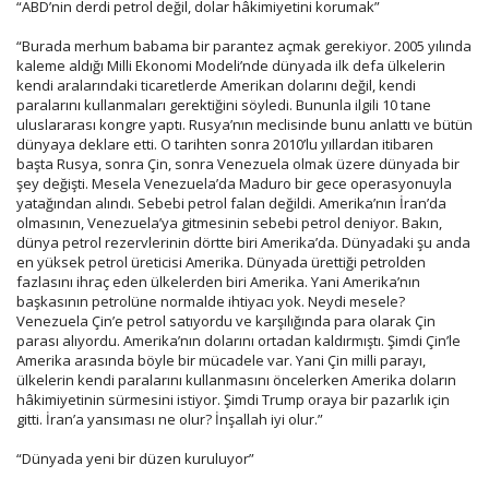
“ABD’nin derdi petrol değil, dolar hâkimiyetini korumak”
“Burada merhum babama bir parantez açmak gerekiyor. 2005 yılında
kaleme aldığı Milli Ekonomi Modeli’nde dünyada ilk defa ülkelerin
kendi aralarındaki ticaretlerde Amerikan dolarını değil, kendi
paralarını kullanmaları gerektiğini söyledi. Bununla ilgili 10 tane
uluslararası kongre yaptı. Rusya’nın meclisinde bunu anlattı ve bütün
dünyaya deklare etti. O tarihten sonra 2010’lu yıllardan itibaren
başta Rusya, sonra Çin, sonra Venezuela olmak üzere dünyada bir
şey değişti. Mesela Venezuela’da Maduro bir gece operasyonuyla
yatağından alındı. Sebebi petrol falan değildi. Amerika’nın İran’da
olmasının, Venezuela’ya gitmesinin sebebi petrol deniyor. Bakın,
dünya petrol rezervlerinin dörtte biri Amerika’da. Dünyadaki şu anda
en yüksek petrol üreticisi Amerika. Dünyada ürettiği petrolden
fazlasını ihraç eden ülkelerden biri Amerika. Yani Amerika’nın
başkasının petrolüne normalde ihtiyacı yok. Neydi mesele?
Venezuela Çin’e petrol satıyordu ve karşılığında para olarak Çin
parası alıyordu. Amerika’nın dolarını ortadan kaldırmıştı. Şimdi Çin’le
Amerika arasında böyle bir mücadele var. Yani Çin milli parayı,
ülkelerin kendi paralarını kullanmasını öncelerken Amerika doların
hâkimiyetinin sürmesini istiyor. Şimdi Trump oraya bir pazarlık için
gitti. İran’a yansıması ne olur? İnşallah iyi olur.”
“Dünyada yeni bir düzen kuruluyor”