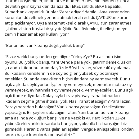
“Bütün bu işletmeler, limanlar ve madenler devletin elinden çıkınca
devletin gelir kaynakları da azaldı. TEKEL satıldı, SEKA kapatıldı,
Sümerbank kapatıldı. Bunlar ‘Zarar ediyor’ denildi. Ama zarar eden
kurumları düzeltmek yerine satmak tercih edildi. ÇAYKUR’un zarar
ettiği açıklanıyor. Oysa matematiksel olarak ÇAYKUR’un zarar etmesi
iş bilmezlikten başka bir şey değildir. Bu söylemler, özelleştirmeye
zemin hazırlamak için kullanılıyor.”
“Bunun adı varlık barışı değil, yokluk barışı”
“Sizce varlık barışı neden getiriliyor Türkiye’ye? Bu aslında isim
oyunu. Bu, yokluk barışı. Yani ‘Bende para yok, getirin’ demek. Bakın
şu anda iktidar bu ortamda yüzde 50’yi bırakın, yüzde 40 oy alamaz.
Bu iktidarın kendilerinin de söylediği en yüksek oy potansiyeli
emekliler. Şu anda emeklilerin hiçbiri iktidara oy vermeyecek. Bunu
açık açık da söylüyorlar. İşçiler oy vermeyecek, memurlar mutsuz oy
vermeyecek, ev hanımları oy vermeyecek. Vermeyecekler. Bunu açık
açık ifade ediyorlar. Dolayısıyla biraz piyasayı rahatlatmadan
iktidarın seçime gitme ihtimali yok. Nasıl rahatlatacağım? Para lazım.
Parayı nereden bulacağım? Varlık barışı yapacağım. Özelleştirme
yapacağım. Bir şeyleri satacağım falan. Yani bunun adı varlık barışı
ama aslında yokluğun barışı. Ve ne yazık ki AK Parti iktidarı 23-24
yıldır sürekli varlıklı insanlarla barışıyor, yoksulla hiç barıştığını biz
görmedik. Paranız varsa gelin anlaşalım. Vergide anlaşabiliriz, ondan
sonra başka konularda anlaşabiliriz.”