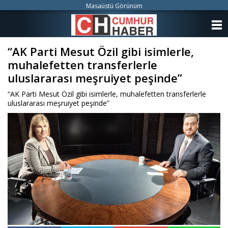
Masaüstü Görünüm
ANASAYFA
“AK Parti Mesut Özil gibi isimlerle,
KATEGORİLER
muhalefetten transferlerle
YAZARLAR
uluslararası meşruiyet peşinde”
“AK Parti Mesut Özil gibi isimlerle, muhalefetten transferlerle
ANKETLER
uluslararası meşruiyet peşinde”
FOTO GALERİ
VİDEO GALERİ
KÜNYE
İLETİŞİM