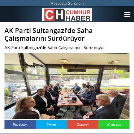
Masaüstü Görünüm
ANASAYFA
AK Parti Sultangazi’de Saha
KATEGORİLER
Çalışmalarını Sürdürüyor
YAZARLAR
AK Parti Sultangazi’de Saha Çalışmalarını Sürdürüyor
ANKETLER
FOTO GALERİ
VİDEO GALERİ
KÜNYE
İLETİŞİM
Facebook
Twitter
Google+
Whatsapp