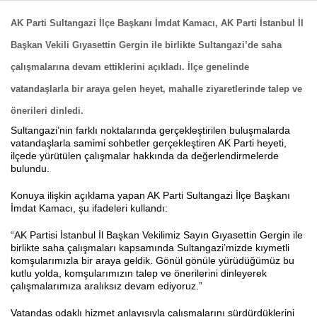
AK Parti Sultangazi İlçe Başkanı İmdat Kamacı, AK Parti İstanbul İl
Başkan Vekili Gıyasettin Gergin ile birlikte Sultangazi’de saha
Haberin Doğru Adresi.
çalışmalarına devam ettiklerini açıkladı. İlçe genelinde
vatandaşlarla bir araya gelen heyet, mahalle ziyaretlerinde talep ve
önerileri dinledi.
Sultangazi’nin farklı noktalarında gerçekleştirilen buluşmalarda
vatandaşlarla samimi sohbetler gerçekleştiren AK Parti heyeti,
ilçede yürütülen çalışmalar hakkında da değerlendirmelerde
bulundu.
Konuya ilişkin açıklama yapan AK Parti Sultangazi İlçe Başkanı
İmdat Kamacı, şu ifadeleri kullandı:
“AK Partisi İstanbul İl Başkan Vekilimiz Sayın Gıyasettin Gergin ile
birlikte saha çalışmaları kapsamında Sultangazi’mizde kıymetli
komşularımızla bir araya geldik. Gönül gönüle yürüdüğümüz bu
kutlu yolda, komşularımızın talep ve önerilerini dinleyerek
çalışmalarımıza aralıksız devam ediyoruz.”
Vatandaş odaklı hizmet anlayışıyla çalışmalarını sürdürdüklerini