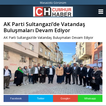
Masaüstü Görünüm
ANASAYFA
AK Parti Sultangazi’de Vatandaş
KATEGORİLER
Buluşmaları Devam Ediyor
YAZARLAR
AK Parti Sultangazi’de Vatandaş Buluşmaları Devam Ediyor
ANKETLER
FOTO GALERİ
VİDEO GALERİ
KÜNYE
İLETİŞİM
Facebook
Twitter
Google+
Whatsapp