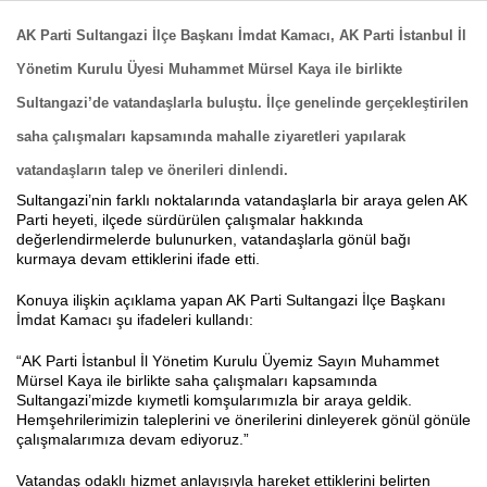
AK Parti Sultangazi İlçe Başkanı İmdat Kamacı, AK Parti İstanbul İl
Yönetim Kurulu Üyesi Muhammet Mürsel Kaya ile birlikte
Haberin Doğru Adresi.
Sultangazi’de vatandaşlarla buluştu. İlçe genelinde gerçekleştirilen
saha çalışmaları kapsamında mahalle ziyaretleri yapılarak
vatandaşların talep ve önerileri dinlendi.
Sultangazi’nin farklı noktalarında vatandaşlarla bir araya gelen AK
Parti heyeti, ilçede sürdürülen çalışmalar hakkında
değerlendirmelerde bulunurken, vatandaşlarla gönül bağı
kurmaya devam ettiklerini ifade etti.
Konuya ilişkin açıklama yapan AK Parti Sultangazi İlçe Başkanı
İmdat Kamacı şu ifadeleri kullandı:
“AK Parti İstanbul İl Yönetim Kurulu Üyemiz Sayın Muhammet
Mürsel Kaya ile birlikte saha çalışmaları kapsamında
Sultangazi’mizde kıymetli komşularımızla bir araya geldik.
Hemşehrilerimizin taleplerini ve önerilerini dinleyerek gönül gönüle
çalışmalarımıza devam ediyoruz.”
Vatandaş odaklı hizmet anlayışıyla hareket ettiklerini belirten