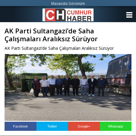
Masaüstü Görünüm
ANASAYFA
AK Parti Sultangazi’de Saha
KATEGORİLER
Çalışmaları Aralıksız Sürüyor
YAZARLAR
AK Parti Sultangazi’de Saha Çalışmaları Aralıksız Sürüyor
ANKETLER
FOTO GALERİ
VİDEO GALERİ
KÜNYE
İLETİŞİM
Facebook
Twitter
Google+
Whatsapp