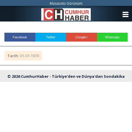
Masaüstü Görünüm
ANASAYFA
KATEGORİLER
Facebook
Twitter
Google+
Whatsapp
YAZARLAR
Tarih:
01-01-1970
ANKETLER
FOTO GALERİ
© 2026 CumhurHaber - Türkiye'den ve Dünya'dan Sondakika
VİDEO GALERİ
Haberleri
KÜNYE
İLETİŞİM