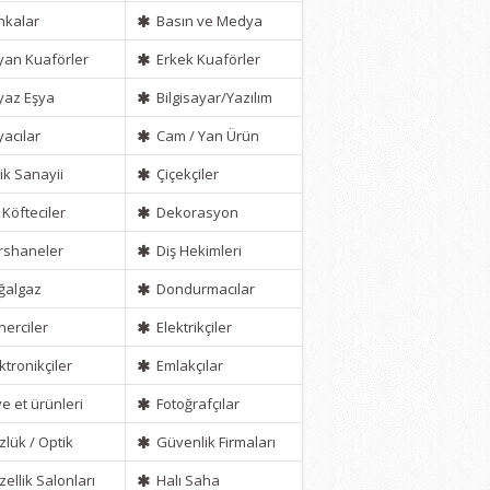
kalar
Basın ve Medya
an Kuaförler
Erkek Kuaförler
az Eşya
Bilgisayar/Yazılım
acılar
Cam / Yan Ürün
ik Sanayii
Çiçekçiler
 Köfteciler
Dekorasyon
shaneler
Diş Hekimleri
ğalgaz
Dondurmacılar
erciler
Elektrikçiler
ktronikçiler
Emlakçılar
ve et ürünleri
Fotoğrafçılar
lük / Optik
Güvenlik Firmaları
ellik Salonları
Halı Saha