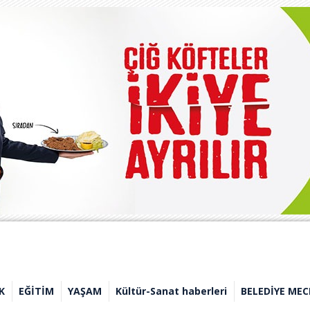
K
EĞİTİM
YAŞAM
Kültür-Sanat haberleri
BELEDİYE MEC