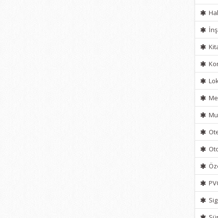
Hal
İnş
Kit
Kon
Lok
Mef
Muh
Ote
Ot
Öze
PV
Sig
Sür