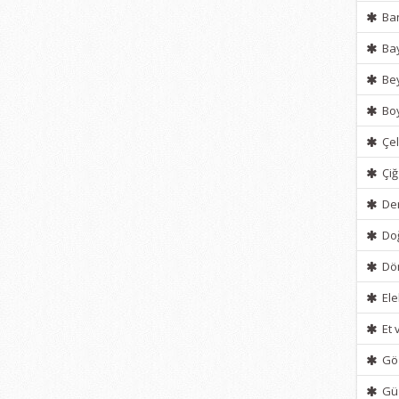
Ban
Bay
Bey
Boy
Çel
Çiğ
Der
Do
Dön
Ele
Et 
Göz
Güz