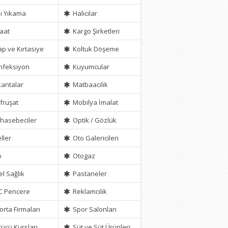
ı Yıkama
Halıcılar
aat
Kargo Şirketleri
ap ve Kırtasiye
Koltuk Döşeme
feksiyon
Kuyumcular
antalar
Matbaacılık
ruşat
Mobilya İmalat
asebeciler
Optik / Gözlük
ller
Oto Galericileri
o
Otogaz
l Sağlık
Pastaneler
C Pencere
Reklamcılık
orta Firmaları
Spor Salonları
ücü Kursları
Süt ve Süt Ürünleri