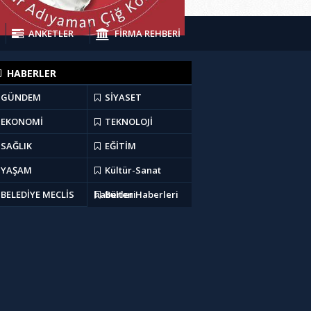
ANKETLER
FİRMA REHBERİ
HABERLER
GÜNDEM
SİYASET
EKONOMİ
TEKNOLOJİ
SAĞLIK
EĞİTİM
YAŞAM
Kültür-Sanat
BELEDİYE MECLİS
haberleri
Bülten Haberleri