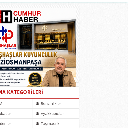
MA KATEGORİLERİ
M
Benzinlikler
katlar
Ayakkabıcılar
uteriler
Taşımacılık