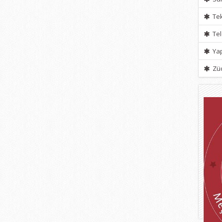
Tek
Tel
Yap
Züc