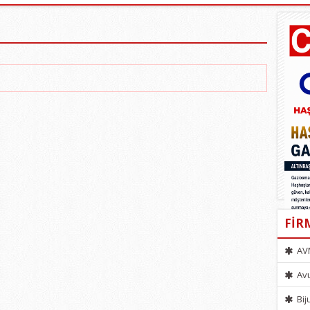
FİR
AV
Avu
Bij