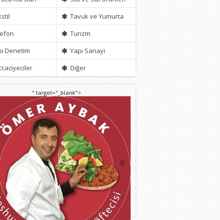
stil
Tavuk ve Yumurta
efon
Turizm
ı Denetim
Yapı Sanayi
caciyeciler
Diğer
" target="_blank">