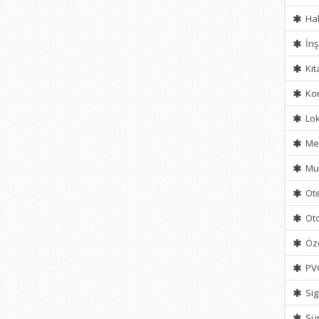
Hal
İnş
Kit
Kon
Lok
Mef
Muh
Ote
Ot
Öze
PV
Sig
Sür