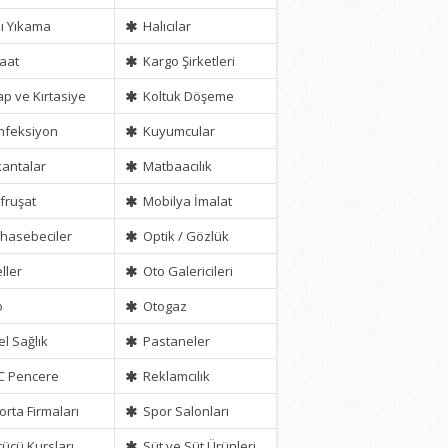
ı Yıkama
Halıcılar
aat
Kargo Şirketleri
ap ve Kırtasiye
Koltuk Döşeme
feksiyon
Kuyumcular
antalar
Matbaacılık
ruşat
Mobilya İmalat
asebeciler
Optik / Gözlük
ller
Oto Galericileri
o
Otogaz
l Sağlık
Pastaneler
C Pencere
Reklamcılık
orta Firmaları
Spor Salonları
ücü Kursları
Süt ve Süt Ürünleri