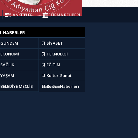
ANKETLER
FİRMA REHBERİ
HABERLER
GÜNDEM
SİYASET
EKONOMİ
TEKNOLOJİ
SAĞLIK
EĞİTİM
YAŞAM
Kültür-Sanat
BELEDİYE MECLİS
haberleri
Bülten Haberleri