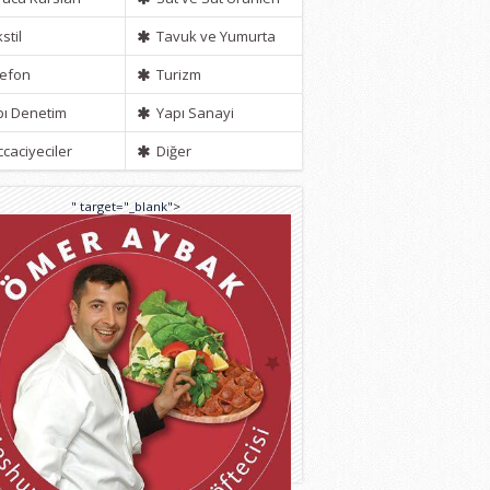
stil
Tavuk ve Yumurta
efon
Turizm
ı Denetim
Yapı Sanayi
caciyeciler
Diğer
" target="_blank">