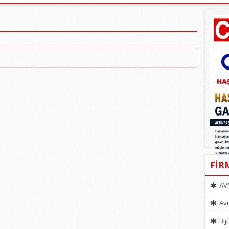
FİR
AV
Avu
Bij