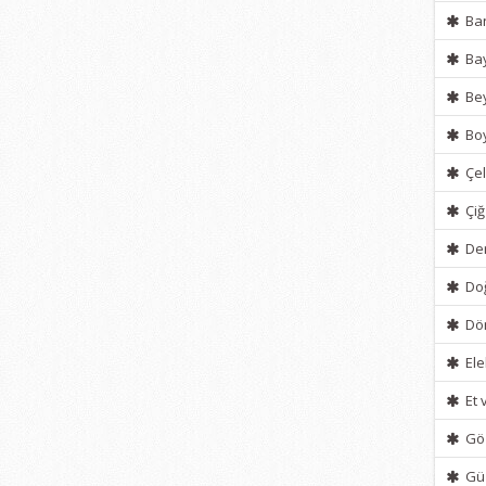
Ban
Bay
Bey
Boy
Çel
Çiğ
Der
Do
Dön
Ele
Et 
Göz
Güz