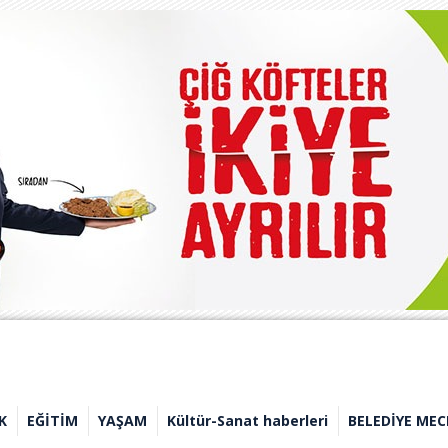
K
EĞİTİM
YAŞAM
Kültür-Sanat haberleri
BELEDİYE MEC