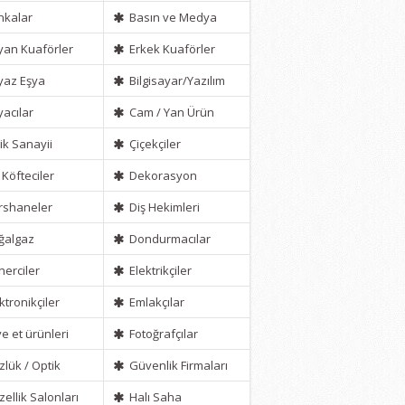
kalar
Basın ve Medya
an Kuaförler
Erkek Kuaförler
az Eşya
Bilgisayar/Yazılım
acılar
Cam / Yan Ürün
ik Sanayii
Çiçekçiler
 Köfteciler
Dekorasyon
shaneler
Diş Hekimleri
ğalgaz
Dondurmacılar
erciler
Elektrikçiler
ktronikçiler
Emlakçılar
ve et ürünleri
Fotoğrafçılar
lük / Optik
Güvenlik Firmaları
ellik Salonları
Halı Saha