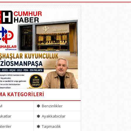
MA KATEGORİLERİ
M
Benzinlikler
katlar
Ayakkabıcılar
uteriler
Taşımacılık