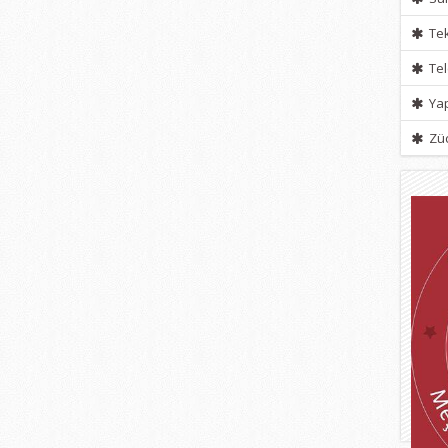
Tek
Tel
Yap
Züc