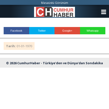
Masaüstü Görünüm
ANASAYFA
KATEGORİLER
Facebook
Twitter
Google+
Whatsapp
YAZARLAR
Tarih:
01-01-1970
ANKETLER
FOTO GALERİ
© 2026 CumhurHaber - Türkiye'den ve Dünya'dan Sondakika
VİDEO GALERİ
Haberleri
KÜNYE
İLETİŞİM