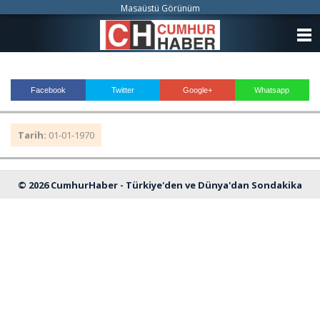
Masaüstü Görünüm
ANASAYFA
KATEGORİLER
Facebook
Twitter
Google+
Whatsapp
YAZARLAR
Tarih:
01-01-1970
ANKETLER
FOTO GALERİ
© 2026 CumhurHaber - Türkiye'den ve Dünya'dan Sondakika
VİDEO GALERİ
Haberleri
KÜNYE
İLETİŞİM